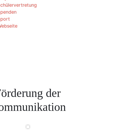
chülervertretung
Spenden
port
ebseite
örderung der
ommunikation