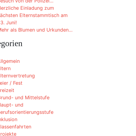
esuch von der Polizei…
erzliche Einladung zum
ächsten Elternstammtisch am
3. Juni!
ehr als Blumen und Urkunden…
egorien
llgemein
ltern
lternvertretung
eier / Fest
reizeit
rund- und Mittelstufe
aupt- und
erufsorientierungsstufe
nklusion
lassenfahrten
rojekte