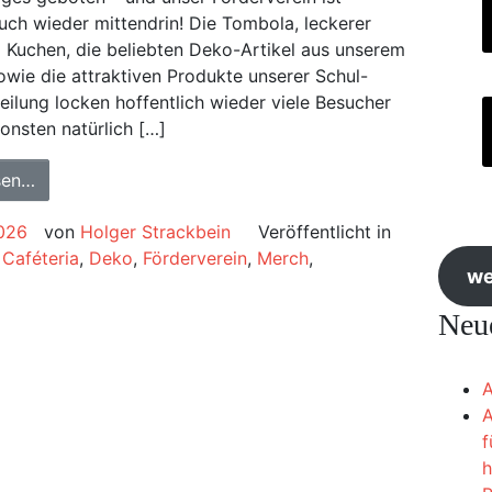
auch wieder mittendrin! Die Tombola, leckerer
 Kuchen, die beliebten Deko-Artikel aus unserem
wie die attraktiven Produkte unserer Schul-
ilung locken hoffentlich wieder viele Besucher
sonsten natürlich […]
sen…
2026
von
Holger Strackbein
Veröffentlicht in
t
Caféteria
,
Deko
,
Förderverein
,
Merch
,
we
Neue
A
A
f
h