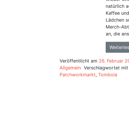
natürlich 
Kaffee und
Lädchen so
Merch-Abte
an, die an
Weiterle
Veröffentlicht am
26. Februar 
Allgemein
Verschlagwortet mi
Patchworkmarkt
,
Tombola