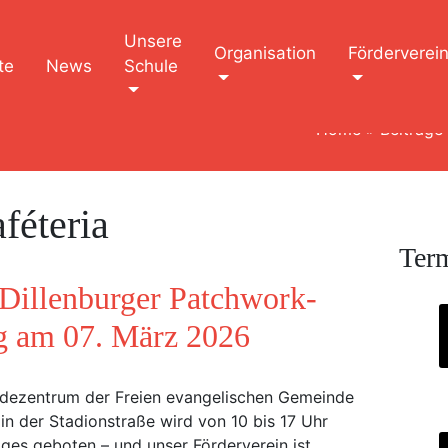
Unsere
Organisation
Förderverei
te
News
Schule
Home
»
Beiträge
féteria
Ter
illenburger Patchwork-
g am 07. März 2026
dezentrum der Freien evangelischen Gemeinde
 in der Stadionstraße wird von 10 bis 17 Uhr
iges geboten – und unser Förderverein ist