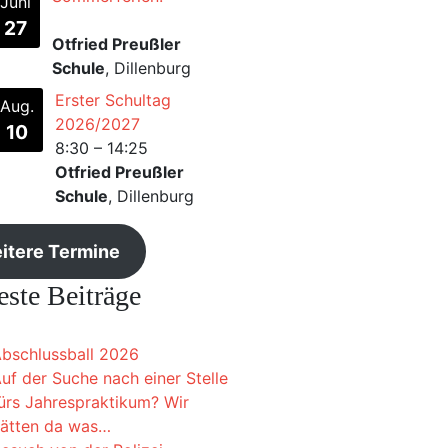
Juni
27
Otfried Preußler
Schule
, Dillenburg
Erster Schultag
Aug.
2026/2027
10
8:30
–
14:25
Otfried Preußler
Schule
, Dillenburg
itere Termine
ste Beiträge
bschlussball 2026
uf der Suche nach einer Stelle
ürs Jahrespraktikum? Wir
ätten da was…