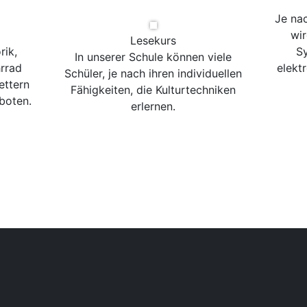
Je na
wir
Lesekurs
rik,
Sy
In unserer Schule können viele
rrad
elekt
Schüler, je nach ihren individuellen
ettern
Fähigkeiten, die Kulturtechniken
boten.
erlernen.