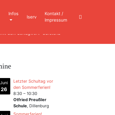
n
Infos
Kontakt /
Iserv
Impressum
 mit dem Schlagwort "Caféteria"
mine
Letzter Schultag vor
Juni
den Sommerferien!
26
8:30
–
10:30
Otfried Preußler
Schule
, Dillenburg
Sommerferien!