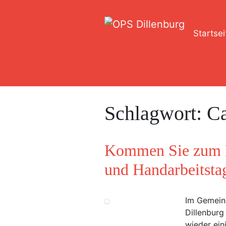
Startsei
Schlagwort:
Ca
Kommen Sie zum D
und Handarbeitsta
Im Gemein
Dillenburg
wieder ein