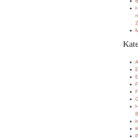
B
H
n
2
M
Kat
A
E
E
F
F
G
H
B
I
K
P