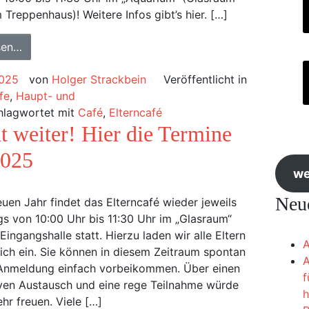
Treppenhaus)! Weitere Infos gibt’s hier. […]
sen…
2025
von
Holger Strackbein
Veröffentlicht in
fe
,
Haupt- und
hlagwortet mit
Café
,
Elterncafé
t weiter! Hier die Termine
2025
we
Neue
uen Jahr findet das Elterncafé wieder jeweils
s von 10:00 Uhr bis 11:30 Uhr im „Glasraum“
Eingangshalle statt. Hierzu laden wir alle Eltern
A
lich ein. Sie können in diesem Zeitraum spontan
A
Anmeldung einfach vorbeikommen. Über einen
f
ven Austausch und eine rege Teilnahme würde
h
ehr freuen. Viele […]