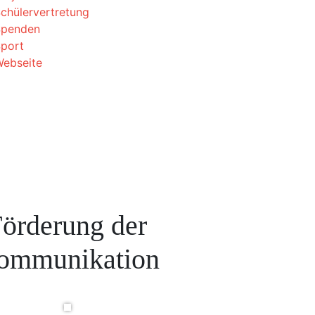
chülervertretung
Spenden
port
ebseite
örderung der
ommunikation