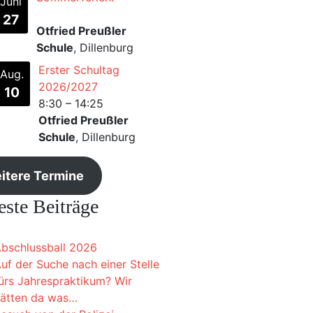
Juni
27
Otfried Preußler
Schule
, Dillenburg
Erster Schultag
Aug.
2026/2027
10
8:30
–
14:25
Otfried Preußler
Schule
, Dillenburg
itere Termine
ste Beiträge
bschlussball 2026
uf der Suche nach einer Stelle
ürs Jahrespraktikum? Wir
ätten da was…