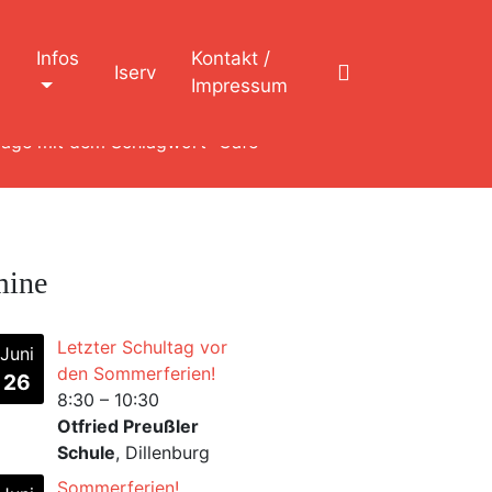
n
Infos
Kontakt /
Iserv
Impressum
räge mit dem Schlagwort "Café"
mine
Letzter Schultag vor
Juni
den Sommerferien!
26
8:30
–
10:30
Otfried Preußler
Schule
, Dillenburg
Sommerferien!