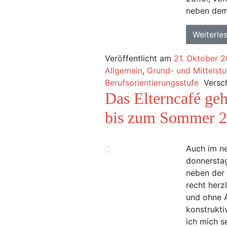
neben dem 
Weiterle
Veröffentlicht am
21. Oktober 
Allgemein
,
Grund- und Mittelstu
Berufsorientierungsstufe
Versc
Das Elterncafé geh
bis zum Sommer 
Auch im ne
donnerstag
neben der 
recht herz
und ohne 
konstrukti
ich mich s