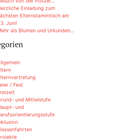
esuch von der Polizei…
erzliche Einladung zum
ächsten Elternstammtisch am
3. Juni!
ehr als Blumen und Urkunden…
egorien
llgemein
ltern
lternvertretung
eier / Fest
reizeit
rund- und Mittelstufe
aupt- und
erufsorientierungsstufe
nklusion
lassenfahrten
rojekte