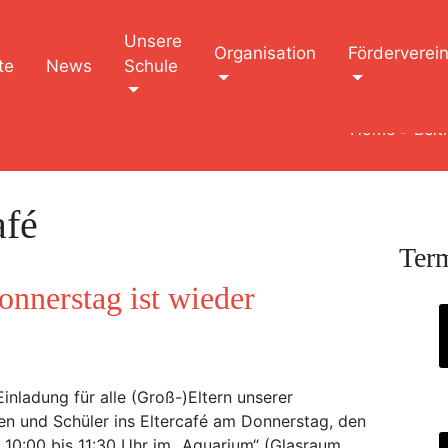
Unsere
Organisation
Förderverei
te
News
Schule
Home
»
Beit
fé
Ter
nnerstag ist wieder
Einladung für alle (Groß-)Eltern unserer
en und Schüler ins Eltercafé am Donnerstag, den
n 10:00 bis 11:30 Uhr im „Aquarium“ (Glasraum