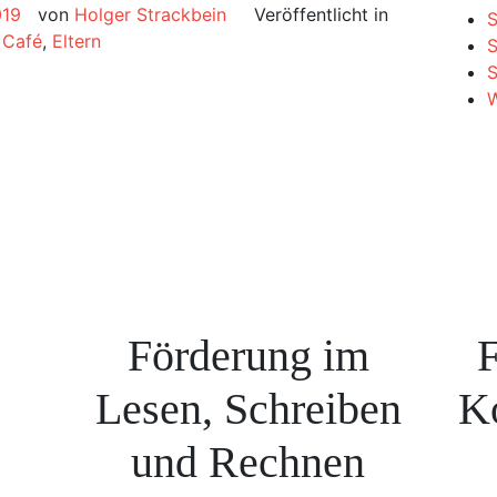
019
von
Holger Strackbein
Veröffentlicht in
S
t
Café
,
Eltern
S
W
Förderung im
F
Lesen, Schreiben
K
und Rechnen