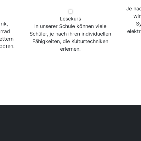
Je na
wir
Lesekurs
rik,
Sy
In unserer Schule können viele
rrad
elekt
Schüler, je nach ihren individuellen
ettern
Fähigkeiten, die Kulturtechniken
boten.
erlernen.