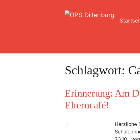
Startsei
Schlagwort:
Ca
Erinnerung: Am Do
Elterncafé!
Herzliche 
Schülerinn
23.10., vo