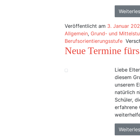
Weiterle
Veröffentlicht am
3. Januar 20
Allgemein
,
Grund- und Mittelstu
Berufsorientierungsstufe
Versc
Neue Termine fürs
Liebe Elte
diesem Gru
unserem El
natürlich 
Schüler, d
erfahrene 
weiterhelf
Weiterle