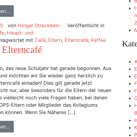
B
H
sen…
n
2
25
von
Holger Strackbein
Veröffentlicht in
M
fe
,
Haupt- und
hlagwortet mit
Café
,
Eltern
,
Elterncafé
,
Kaffee
Kat
 Elterncafé
A
rn, das neue Schuljahr hat gerade begonnen. Aus
E
nd möchten wir Sie wieder ganz herzlich zu
E
terncafé einladen! Dies gilt gerade jetzt
F
nicht nur, aber besonders für die Eltern der neuen
F
ie vielleicht noch viele Fragen haben, bei denen
G
OPS-Eltern oder Mitglieder des Kollegiums
H
en können. Wenn Sie Näheres […]
B
I
sen…
K
P