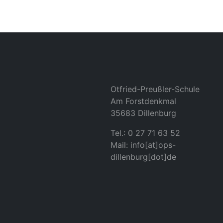
Otfried-Preußler-Schule
Am Forstdenkmal
35683 Dillenburg
Tel.: 0 27 71 63 52
Mail: info[at]ops-
dillenburg[dot]de