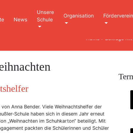
Unsere
Organisation
Förderverei
te
News
Schule
Home
»
Beiträge mi
ihnachten
Ter
tshelfer
t von Anna Bender. Viele Weihnachtshelfer der
eußler-Schule haben sich in diesem Jahr erneut
ion „Weihnachten im Schuhkarton“ beteiligt. Mit
gagement packten die Schülerinnen und Schüler