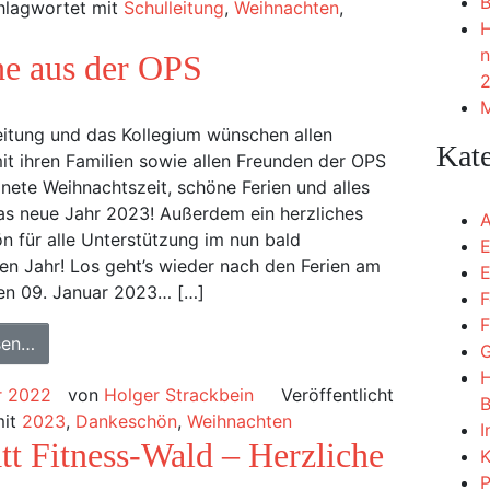
B
hlagwortet mit
Schulleitung
,
Weihnachten
,
H
n
he aus der OPS
2
M
eitung und das Kollegium wünschen allen
Kat
it ihren Familien sowie allen Freunden der OPS
nete Weihnachtszeit, schöne Ferien und alles
as neue Jahr 2023! Außerdem ein herzliches
A
 für alle Unterstützung im nun bald
E
n Jahr! Los geht’s wieder nach den Ferien am
E
en 09. Januar 2023… […]
F
F
sen…
G
H
r 2022
von
Holger Strackbein
Veröffentlicht
B
mit
2023
,
Dankeschön
,
Weihnachten
I
tt Fitness-Wald – Herzliche
K
P