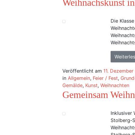
Weihnachskunst in 
Die Klasse
Weihnachte
Weihnachts
Weihnachts
Weiterle
Veröffentlicht am
11. Dezember
in
Allgemein
,
Feier / Fest
,
Grund-
Gemälde
,
Kunst
,
Weihnachten
Gemeinsam Weihna
Inklusiver
Stolberg-S
Weihnacht
Stolberg-S