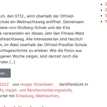
S
S
h, den 07.12., wird oberhalb der Otfried-
W
Schule ein Weihnachtsweg eröffnet. Gemeinsam
liane-von-Stolberg-Schule und der Kita
e verwandeln wir dieses Jahr den Fitness-Wald
eihnachtsweg. Alle Interessierten sind herzlich
, im Wald oberhalb der Otfried-Preußler-Schule
chtsgeschichte zu erleben. Wie die Fotos aus
genen Woche zeigen, sind derzeit noch die
nden […]
sen…
 2022
von
Holger Strackbein
Veröffentlicht in
fe
,
Haupt- und Berufsorientierungsstufe
,
rtet mit
Einladung
,
Weihnachten
,