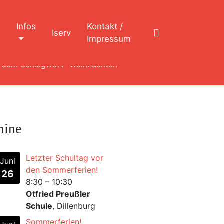
n
Infos
Kontakt /
Iserv
Impressum
t dem Schlagwort "Weihnachten"
mine
Letzter Schultag vor
Juni
den Sommerferien!
26
8:30
–
10:30
Otfried Preußler
Schule
, Dillenburg
Sommerferien!