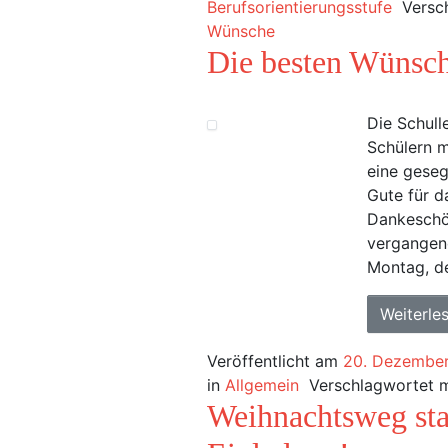
Berufsorientierungsstufe
Versc
Wünsche
Die besten Wünsc
Die Schull
Schülern m
eine geseg
Gute für d
Dankeschön
vergangene
Montag, d
Weiterle
Veröffentlicht am
20. Dezembe
in
Allgemein
Verschlagwortet 
Weihnachtsweg sta