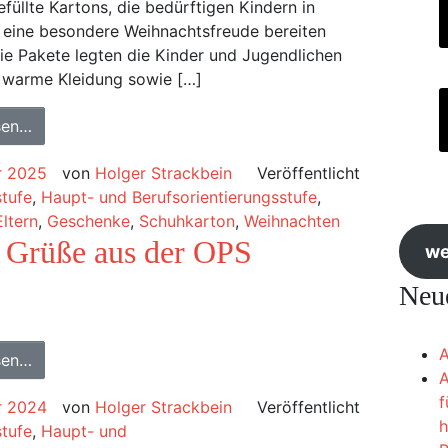
efüllte Kartons, die bedürftigen Kindern in
 eine besondere Weihnachtsfreude bereiten
 die Pakete legten die Kinder und Jugendlichen
 warme Kleidung sowie […]
sen…
r 2025
von
Holger Strackbein
Veröffentlicht
stufe
,
Haupt- und Berufsorientierungsstufe
,
Eltern
,
Geschenke
,
Schuhkarton
,
Weihnachten
 Grüße aus der OPS
we
Neue
A
sen…
A
f
r 2024
von
Holger Strackbein
Veröffentlicht
h
stufe
,
Haupt- und