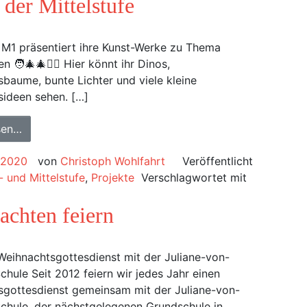
der Mittelstufe
 M1 präsentiert ihre Kunst-Werke zu Thema
n 🧑‍🎄🎄✌🏼 Hier könnt ihr Dinos,
baume, bunte Lichter und viele kleine
ideen sehen. […]
sen…
 2020
von
Christoph Wohlfahrt
Veröffentlicht
 und Mittelstufe
,
Projekte
Verschlagwortet mit
chten feiern
 Weihnachtsgottesdienst mit der Juliane-von-
chule Seit 2012 feiern wir jedes Jahr einen
sgottesdienst gemeinsam mit der Juliane-von-
chule, der nächstgelegenen Grundschule in