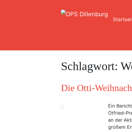
Startsei
Schlagwort:
We
Die Otti-Weihnach
Ein Berich
Otfried-Pr
an der Akt
großem En