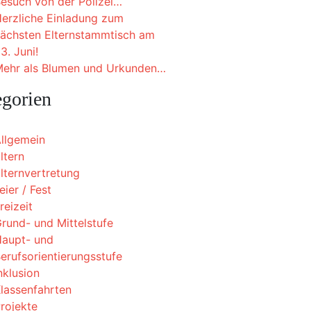
esuch von der Polizei…
erzliche Einladung zum
ächsten Elternstammtisch am
3. Juni!
ehr als Blumen und Urkunden…
egorien
llgemein
ltern
lternvertretung
eier / Fest
reizeit
rund- und Mittelstufe
aupt- und
erufsorientierungsstufe
nklusion
lassenfahrten
rojekte