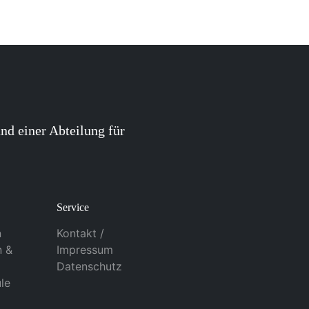
nd einer Abteilung für
Service
n
Kontakt /
n &
Impressum
Datenschutz
le