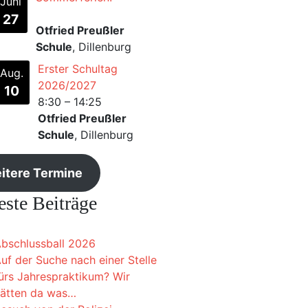
Juni
27
Otfried Preußler
Schule
, Dillenburg
Erster Schultag
Aug.
2026/2027
10
8:30
–
14:25
Otfried Preußler
Schule
, Dillenburg
itere Termine
ste Beiträge
bschlussball 2026
uf der Suche nach einer Stelle
ürs Jahrespraktikum? Wir
ätten da was…