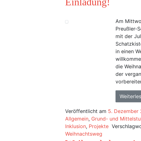
Einladung!
Am Mittwoc
Preußler-
mit der Ju
Schatzkist
in einen W
willkommen
die Weihna
der vergan
vorbereite
Weiterle
Veröffentlicht am
5. Dezember
Allgemein
,
Grund- und Mittelstu
Inklusion
,
Projekte
Verschlagwo
Weihnachtsweg