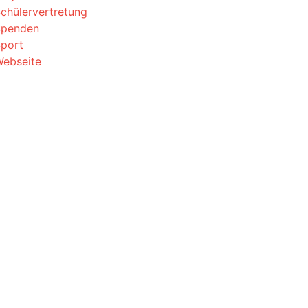
chülervertretung
Spenden
port
ebseite