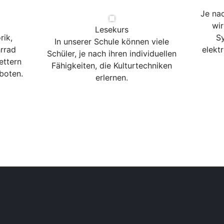
Je na
wir
Lesekurs
rik,
Sy
In unserer Schule können viele
rrad
elekt
Schüler, je nach ihren individuellen
ettern
Fähigkeiten, die Kulturtechniken
boten.
erlernen.