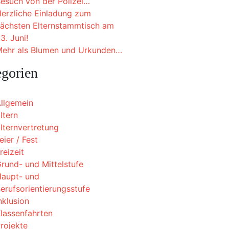
esuch von der Polizei…
erzliche Einladung zum
ächsten Elternstammtisch am
3. Juni!
ehr als Blumen und Urkunden…
egorien
llgemein
ltern
lternvertretung
eier / Fest
reizeit
rund- und Mittelstufe
aupt- und
erufsorientierungsstufe
nklusion
lassenfahrten
rojekte