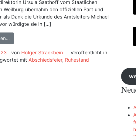
irektorin Ursula Saathoff vom Staatlichen
n Weilburg übernahm den offiziellen Part und
r als Dank die Urkunde des Amtsleiters Michael
vor würdigte sie in […]
sen…
023
von
Holger Strackbein
Veröffentlicht in
agwortet mit
Abschiedsfeier
,
Ruhestand
we
Neue
A
A
f
h