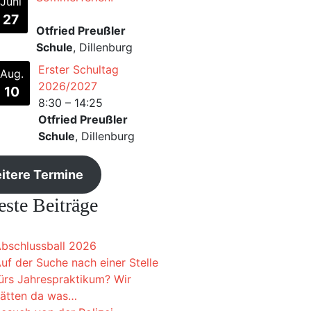
Juni
27
Otfried Preußler
Schule
, Dillenburg
Erster Schultag
Aug.
2026/2027
10
8:30
–
14:25
Otfried Preußler
Schule
, Dillenburg
itere Termine
ste Beiträge
bschlussball 2026
uf der Suche nach einer Stelle
ürs Jahrespraktikum? Wir
ätten da was…