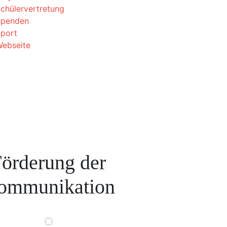
chülervertretung
Spenden
port
ebseite
örderung der
ommunikation