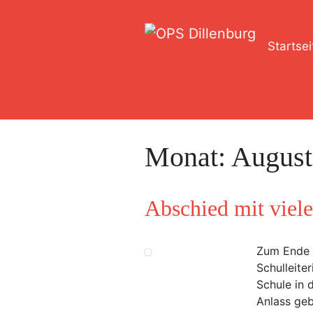
Startsei
Monat:
August
Abschied mit viel
Zum Ende 
Schulleite
Schule in 
Anlass geb