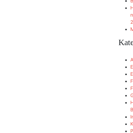
B
H
n
2
M
Kat
A
E
E
F
F
G
H
B
I
K
P