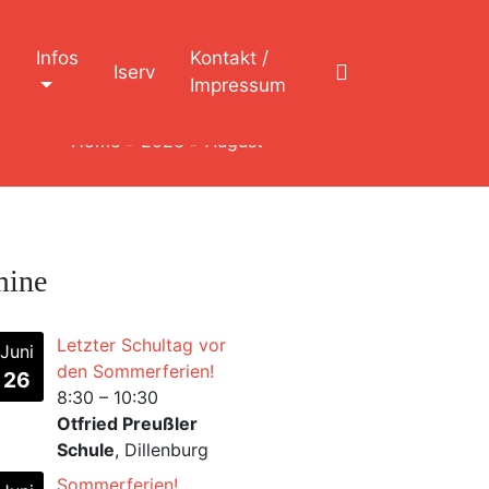
n
Infos
Kontakt /
Iserv
Impressum
Home
»
2023
»
August
mine
Letzter Schultag vor
Juni
den Sommerferien!
26
8:30
–
10:30
Otfried Preußler
Schule
, Dillenburg
Sommerferien!