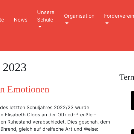
Unsere
Organisation
Förderverei
te
News
Schule
 2023
Ter
en Emotionen
des letzten Schuljahres 2022/23 wurde
rin Elisabeth Cloos an der Otfried-Preußler-
den Ruhestand verabschiedet. Dies geschah, dem
ührend, gleich auf dreifache Art und Weise: