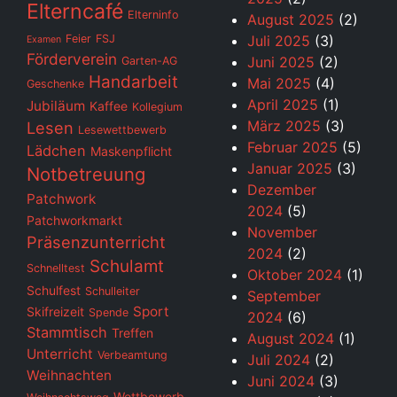
Elterncafé
Elterninfo
August 2025
(2)
Feier
FSJ
Juli 2025
(3)
Examen
Förderverein
Juni 2025
(2)
Garten-AG
Handarbeit
Mai 2025
(4)
Geschenke
April 2025
(1)
Jubiläum
Kaffee
Kollegium
März 2025
(3)
Lesen
Lesewettbewerb
Februar 2025
(5)
Lädchen
Maskenpflicht
Januar 2025
(3)
Notbetreuung
Dezember
Patchwork
2024
(5)
Patchworkmarkt
November
Präsenzunterricht
2024
(2)
Schulamt
Schnelltest
Oktober 2024
(1)
Schulfest
Schulleiter
September
Sport
Skifreizeit
Spende
2024
(6)
Stammtisch
Treffen
August 2024
(1)
Unterricht
Verbeamtung
Juli 2024
(2)
Weihnachten
Juni 2024
(3)
Wettbewerb