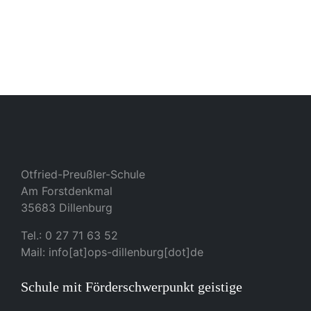
Otfried-Preußler-Schule
Am Forstdenkmal
35683 Dillenburg
Tel.: 0 27 71 63 52
Mail: info[at]ops-dillenburg[dot]de
Schule mit Förderschwerpunkt geistige