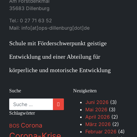
Am Forstdenkmal
35683 Dillenburg
Tel.: 0 27 71 63 52
Mail: info[at]ops-dillenburg[dot]de
Schule mit Förderschwerpunkt geistige
Entwicklung und einer Abteilung für
körperliche und motorische Entwicklung
Suche
Neuigkeiten
Suche
Juni 2026
(3)
Mai 2026
(3)
Schlagwörter
April 2026
(2)
März 2026
(2)
Corona
BOS
Februar 2026
(4)
Corona-Krise