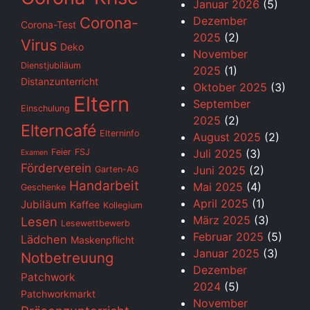
Januar 2026
(5)
Corona-
Dezember
Corona-Test
2025
(2)
Virus
Deko
November
Dienstjubiläum
2025
(1)
Distanzunterricht
Oktober 2025
(3)
Eltern
September
Einschulung
2025
(2)
Elterncafé
Elterninfo
August 2025
(2)
Feier
FSJ
Juli 2025
(3)
Examen
Förderverein
Juni 2025
(2)
Garten-AG
Handarbeit
Mai 2025
(4)
Geschenke
April 2025
(1)
Jubiläum
Kaffee
Kollegium
März 2025
(3)
Lesen
Lesewettbewerb
Februar 2025
(5)
Lädchen
Maskenpflicht
Januar 2025
(3)
Notbetreuung
Dezember
Patchwork
2024
(5)
Patchworkmarkt
November