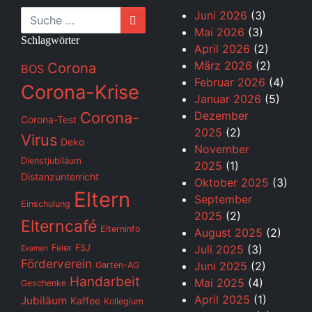
Suche
Juni 2026
(3)
Mai 2026
(3)
Schlagwörter
April 2026
(2)
März 2026
(2)
Corona
BOS
Februar 2026
(4)
Corona-Krise
Januar 2026
(5)
Corona-
Dezember
Corona-Test
2025
(2)
Virus
Deko
November
Dienstjubiläum
2025
(1)
Distanzunterricht
Oktober 2025
(3)
Eltern
September
Einschulung
2025
(2)
Elterncafé
Elterninfo
August 2025
(2)
Feier
FSJ
Juli 2025
(3)
Examen
Förderverein
Juni 2025
(2)
Garten-AG
Handarbeit
Mai 2025
(4)
Geschenke
April 2025
(1)
Jubiläum
Kaffee
Kollegium