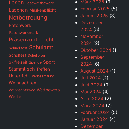
März 2025
(3)
Lesen
Lesewettbewerb
Februar 2025
(5)
Lädchen
Maskenpflicht
Januar 2025
(3)
Notbetreuung
Dezember
Patchwork
2024
(5)
Patchworkmarkt
November
Präsenzunterricht
2024
(2)
Schulamt
Schnelltest
Oktober 2024
(1)
Schulfest
Schulleiter
September
Sport
Skifreizeit
Spende
2024
(6)
Stammtisch
Treffen
August 2024
(1)
Unterricht
Verbeamtung
Juli 2024
(2)
Weihnachten
Juni 2024
(3)
Wettbewerb
Weihnachtsweg
Mai 2024
(4)
Wetter
April 2024
(2)
März 2024
(2)
Februar 2024
(5)
Januar 2024
(4)
Dezember