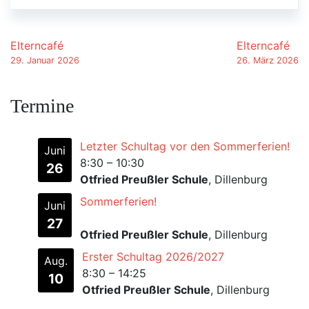
Beitrags-Navigation
Elterncafé
Elterncafé
29. Januar 2026
26. März 2026
Termine
Letzter Schultag vor den Sommerferien!
Juni
8:30
–
10:30
26
Otfried Preußler Schule
, Dillenburg
Sommerferien!
Juni
27
Otfried Preußler Schule
, Dillenburg
Erster Schultag 2026/2027
Aug.
8:30
–
14:25
10
Otfried Preußler Schule
, Dillenburg