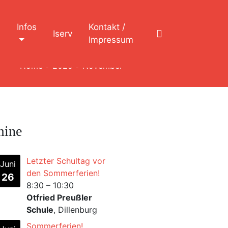
n
Infos
Kontakt /
Iserv
Impressum
Home
»
2025
»
November
mine
Letzter Schultag vor
Juni
den Sommerferien!
26
8:30
–
10:30
Otfried Preußler
Schule
, Dillenburg
Sommerferien!