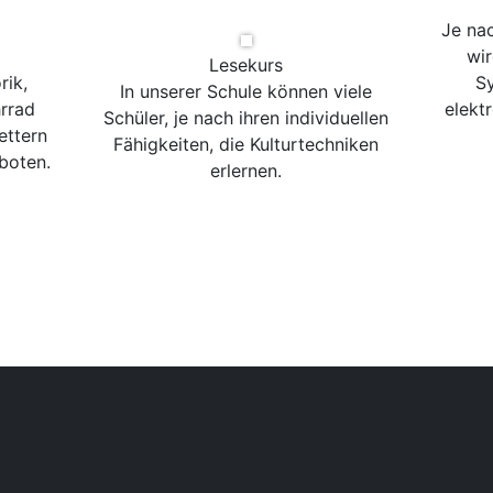
Je na
wir
Lesekurs
rik,
Sy
In unserer Schule können viele
rrad
elekt
Schüler, je nach ihren individuellen
ettern
Fähigkeiten, die Kulturtechniken
boten.
erlernen.