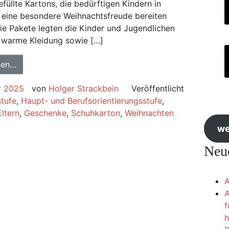
efüllte Kartons, die bedürftigen Kindern in
 eine besondere Weihnachtsfreude bereiten
 die Pakete legten die Kinder und Jugendlichen
 warme Kleidung sowie […]
sen…
r 2025
von
Holger Strackbein
Veröffentlicht
stufe
,
Haupt- und Berufsorientierungsstufe
,
Eltern
,
Geschenke
,
Schuhkarton
,
Weihnachten
we
Neue
A
A
f
h