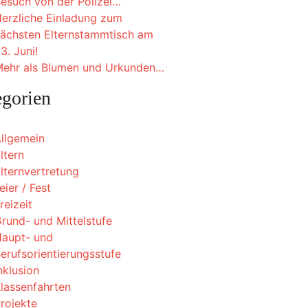
esuch von der Polizei…
erzliche Einladung zum
ächsten Elternstammtisch am
3. Juni!
ehr als Blumen und Urkunden…
egorien
llgemein
ltern
lternvertretung
eier / Fest
reizeit
rund- und Mittelstufe
aupt- und
erufsorientierungsstufe
nklusion
lassenfahrten
rojekte