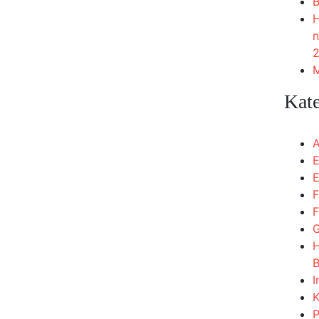
B
H
n
2
M
Kat
A
E
E
F
F
G
H
B
I
K
P