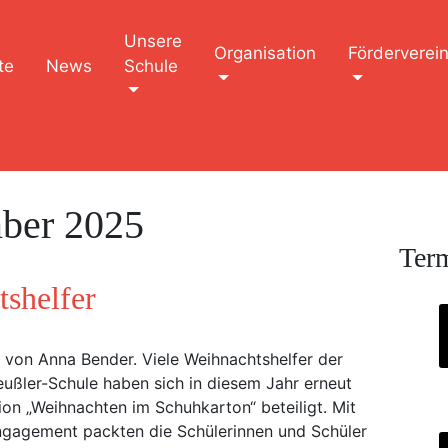
Unsere
Organisation
Förderverei
te
News
Schule
ber 2025
Ter
tshelfer
t von Anna Bender. Viele Weihnachtshelfer der
eußler-Schule haben sich in diesem Jahr erneut
ion „Weihnachten im Schuhkarton“ beteiligt. Mit
gagement packten die Schülerinnen und Schüler