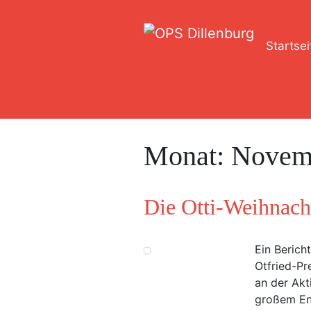
Startsei
Monat:
Novem
Die Otti-Weihnach
Ein Berich
Otfried-Pr
an der Akt
großem En