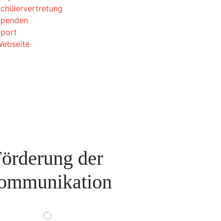
chülervertretung
Spenden
port
ebseite
örderung der
ommunikation