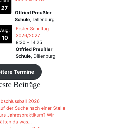
Juni
27
Otfried Preußler
Schule
, Dillenburg
Erster Schultag
Aug.
2026/2027
10
8:30
–
14:25
Otfried Preußler
Schule
, Dillenburg
itere Termine
ste Beiträge
bschlussball 2026
uf der Suche nach einer Stelle
ürs Jahrespraktikum? Wir
ätten da was…