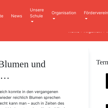
Unsere
Organisation
Förderverei
te
News
Schule
Home
»
Allgemein
»
Ter
 Blumen und
n…
Reich konnte in den vergangenen
ieder reichlich Blumen sprechen
Recht kann man – auch in Zeiten des