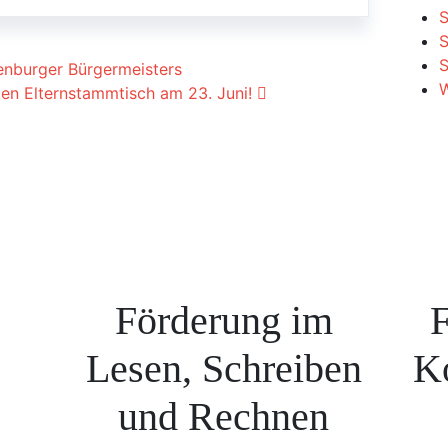
S
S
ion
enburger Bürgermeisters
W
en Elternstammtisch am 23. Juni!
Förderung im
F
Lesen, Schreiben
K
und Rechnen