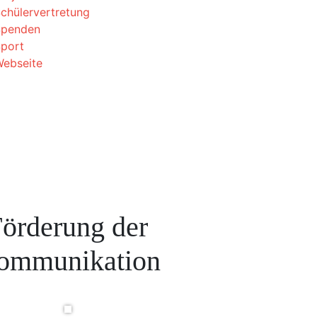
chülervertretung
Spenden
port
ebseite
örderung der
ommunikation