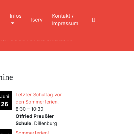
n
Infos
Kontakt /
Iserv
Impressum
Mehr als Blumen und Urkunden…
mine
Letzter Schultag vor
Juni
den Sommerferien!
26
8:30
–
10:30
Otfried Preußler
Schule
, Dillenburg
Sommerferien!