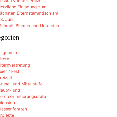
esuch von der Polizei…
erzliche Einladung zum
ächsten Elternstammtisch am
3. Juni!
ehr als Blumen und Urkunden…
egorien
llgemein
ltern
lternvertretung
eier / Fest
reizeit
rund- und Mittelstufe
aupt- und
erufsorientierungsstufe
nklusion
lassenfahrten
rojekte