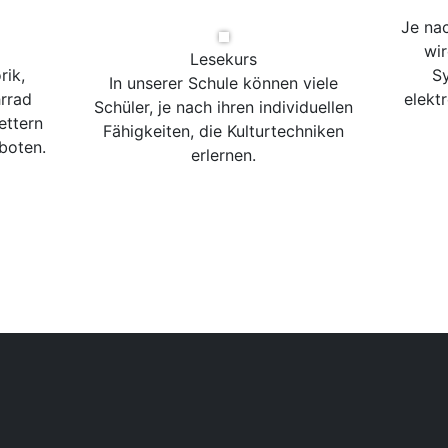
Je na
wir
Lesekurs
rik,
Sy
In unserer Schule können viele
rrad
elekt
Schüler, je nach ihren individuellen
ettern
Fähigkeiten, die Kulturtechniken
boten.
erlernen.