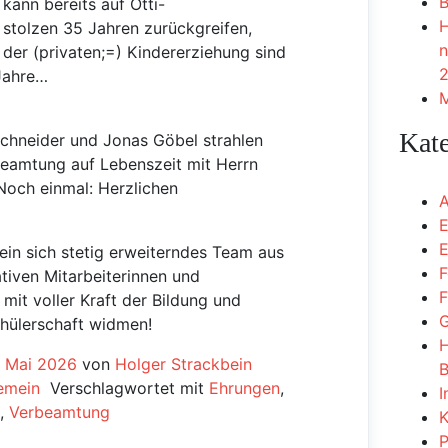
B
kann bereits auf Otti-
H
stolzen 35 Jahren zurückgreifen,
n
 der (privaten;=) Kindererziehung sind
2
 Jahre…
M
Kat
chneider und Jonas Göbel strahlen
beamtung auf Lebenszeit mit Herrn
Noch einmal: Herzlichen
A
E
E
 ein sich stetig erweiterndes Team aus
F
tiven Mitarbeiterinnen und
F
h mit voller Kraft der Bildung und
G
hülerschaft widmen!
H
. Mai 2026
von
Holger Strackbein
B
emein
Verschlagwortet mit
Ehrungen
,
I
,
Verbeamtung
K
P