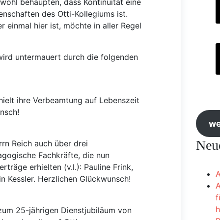
wohl behaupten, dass Kontinuität eine
enschaften des Otti-Kollegiums ist.
 einmal hier ist, möchte in aller Regel
wird untermauert durch die folgenden
hielt ihre Verbeamtung auf Lebenszeit
nsch!
we
Neue
rn Reich auch über drei
gogische Fachkräfte, die nun
rträge erhielten (v.l.): Pauline Frink,
A
n Kessler. Herzlichen Glückwunsch!
A
f
h
um 25-jährigen Dienstjubiläum von