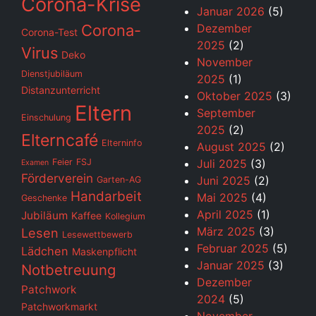
Corona-Krise
Januar 2026
(5)
Corona-
Dezember
Corona-Test
2025
(2)
Virus
Deko
November
Dienstjubiläum
2025
(1)
Distanzunterricht
Oktober 2025
(3)
Eltern
September
Einschulung
2025
(2)
Elterncafé
Elterninfo
August 2025
(2)
Feier
FSJ
Juli 2025
(3)
Examen
Förderverein
Juni 2025
(2)
Garten-AG
Handarbeit
Mai 2025
(4)
Geschenke
April 2025
(1)
Jubiläum
Kaffee
Kollegium
März 2025
(3)
Lesen
Lesewettbewerb
Februar 2025
(5)
Lädchen
Maskenpflicht
Januar 2025
(3)
Notbetreuung
Dezember
Patchwork
2024
(5)
Patchworkmarkt