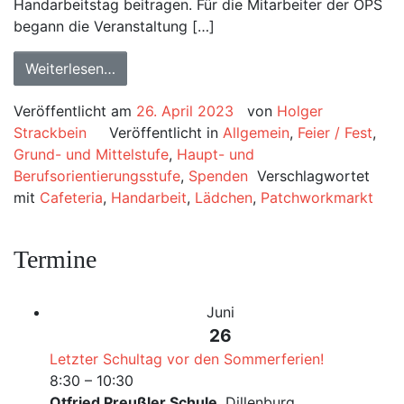
Handarbeitstag beitragen. Für die Mitarbeiter der OPS
begann die Veranstaltung […]
Weiterlesen…
Veröffentlicht am
26. April 2023
von
Holger
Strackbein
Veröffentlicht in
Allgemein
,
Feier / Fest
,
Grund- und Mittelstufe
,
Haupt- und
Berufsorientierungsstufe
,
Spenden
Verschlagwortet
mit
Cafeteria
,
Handarbeit
,
Lädchen
,
Patchworkmarkt
Termine
Juni
26
Letzter Schultag vor den Sommerferien!
8:30
–
10:30
Otfried Preußler Schule
, Dillenburg