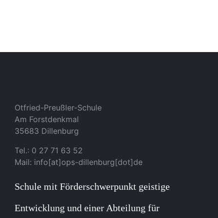
Otfried-Preußler-Schule
Am Forstdenkmal
35683 Dillenburg
Tel.: 0 27 71 63 52
Mail: info[at]ops-dillenburg[dot]de
Schule mit Förderschwerpunkt geistige
Entwicklung und einer Abteilung für