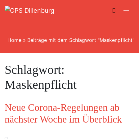
Home
»
Beiträge mit dem Schlagwort "Maskenpflicht"
Schlagwort:
Maskenpflicht
Neue Corona-Regelungen ab
nächster Woche im Überblick