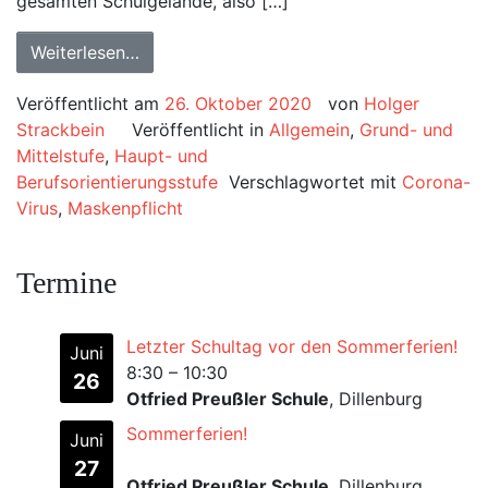
gesamten Schulgelände, also […]
Weiterlesen…
Veröffentlicht am
26. Oktober 2020
von
Holger
Strackbein
Veröffentlicht in
Allgemein
,
Grund- und
Mittelstufe
,
Haupt- und
Berufsorientierungsstufe
Verschlagwortet mit
Corona-
Virus
,
Maskenpflicht
Termine
Letzter Schultag vor den Sommerferien!
Juni
8:30
–
10:30
26
Otfried Preußler Schule
, Dillenburg
Sommerferien!
Juni
27
Otfried Preußler Schule
, Dillenburg