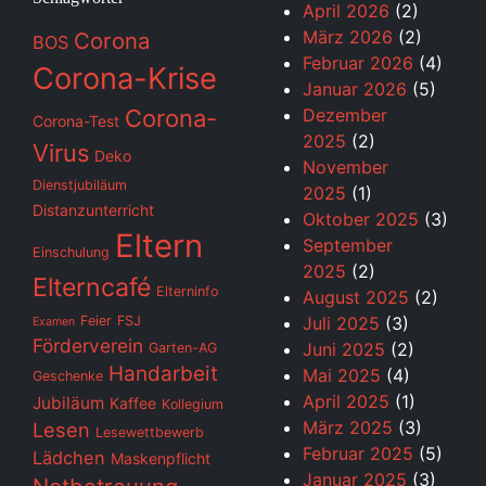
April 2026
(2)
März 2026
(2)
Corona
BOS
Februar 2026
(4)
Corona-Krise
Januar 2026
(5)
Corona-
Dezember
Corona-Test
2025
(2)
Virus
Deko
November
Dienstjubiläum
2025
(1)
Distanzunterricht
Oktober 2025
(3)
Eltern
September
Einschulung
2025
(2)
Elterncafé
Elterninfo
August 2025
(2)
Feier
FSJ
Juli 2025
(3)
Examen
Förderverein
Juni 2025
(2)
Garten-AG
Handarbeit
Mai 2025
(4)
Geschenke
April 2025
(1)
Jubiläum
Kaffee
Kollegium
März 2025
(3)
Lesen
Lesewettbewerb
Februar 2025
(5)
Lädchen
Maskenpflicht
Januar 2025
(3)