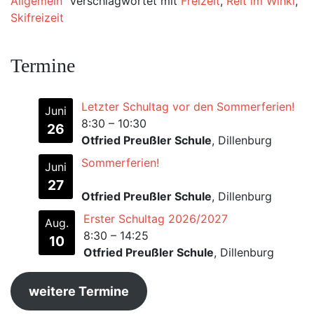
Allgemein
Verschlagwortet mit
Freizeit
,
Reit im Winkl
,
Skifreizeit
Termine
Letzter Schultag vor den Sommerferien!
Juni
8:30
–
10:30
26
Otfried Preußler Schule
, Dillenburg
Sommerferien!
Juni
27
Otfried Preußler Schule
, Dillenburg
Erster Schultag 2026/2027
Aug.
8:30
–
14:25
10
Otfried Preußler Schule
, Dillenburg
weitere Termine