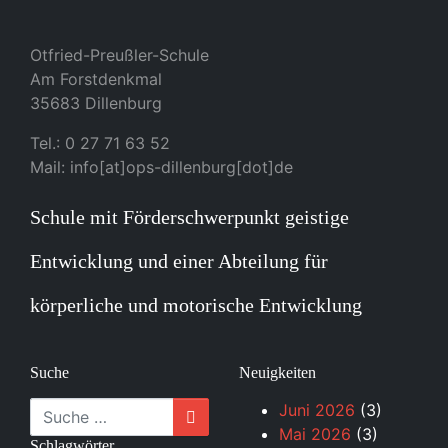
Otfried-Preußler-Schule
Am Forstdenkmal
35683 Dillenburg
Tel.: 0 27 71 63 52
Mail: info[at]ops-dillenburg[dot]de
Schule mit Förderschwerpunkt geistige
Entwicklung und einer Abteilung für
körperliche und motorische Entwicklung
Suche
Neuigkeiten
Suche
Juni 2026
(3)
Mai 2026
(3)
Schlagwörter