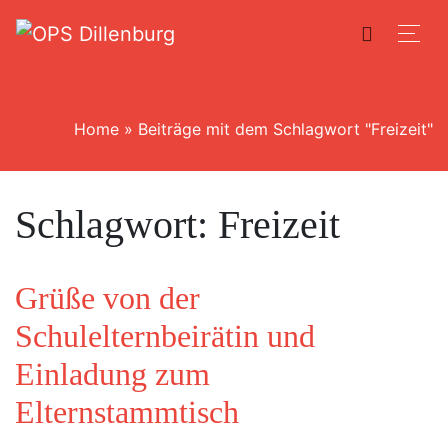
Home
»
Beiträge mit dem Schlagwort "Freizeit"
Schlagwort:
Freizeit
Grüße von der
Schulelternbeirätin und
Einladung zum
Elternstammtisch