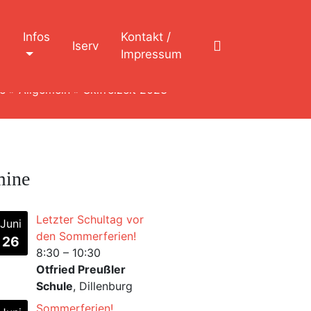
n
Infos
Kontakt /
Iserv
Impressum
e
»
Allgemein
»
Skifreizeit 2023
mine
Letzter Schultag vor
Juni
den Sommerferien!
26
8:30
–
10:30
Otfried Preußler
Schule
, Dillenburg
Sommerferien!