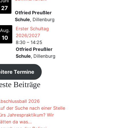
Juni
27
Otfried Preußler
Schule
, Dillenburg
Erster Schultag
Aug.
2026/2027
10
8:30
–
14:25
Otfried Preußler
Schule
, Dillenburg
itere Termine
ste Beiträge
bschlussball 2026
uf der Suche nach einer Stelle
ürs Jahrespraktikum? Wir
ätten da was…