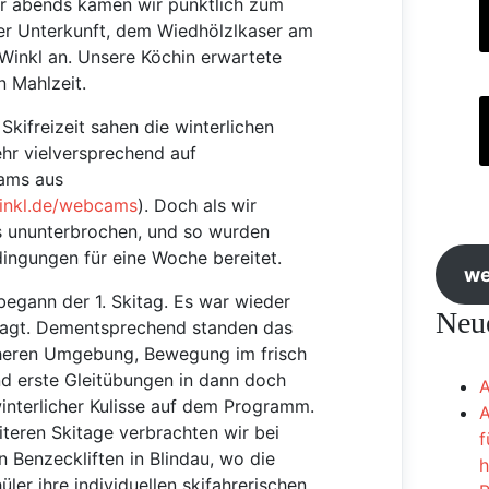
r abends kamen wir pünktlich zum
er Unterkunft, dem Wiedhölzlkaser am
 Winkl an. Unsere Köchin erwartete
n Mahlzeit.
Skifreizeit sahen die winterlichen
hr vielversprechend auf
ams aus
winkl.de/webcams
). Doch als wir
s ununterbrochen, und so wurden
dingungen für eine Woche bereitet.
we
gann der 1. Skitag. Es war wieder
Neue
sagt. Dementsprechend standen das
heren Umgebung, Bewegung im frisch
d erste Gleitübungen in dann doch
A
interlicher Kulisse auf dem Programm.
A
iteren Skitage verbrachten wir bei
f
 Benzeckliften in Blindau, wo die
h
ler ihre individuellen skifahrerischen