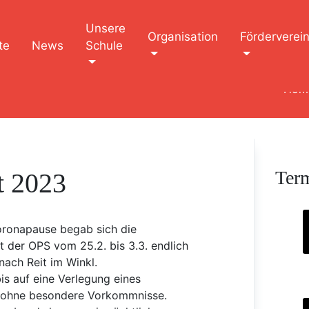
Unsere
Organisation
Förderverei
te
News
Schule
Hom
Ter
t 2023
oronapause begab sich die
 der OPS vom 25.2. bis 3.3. endlich
nach Reit im Winkl.
 bis auf eine Verlegung eines
 ohne besondere Vorkommnisse.