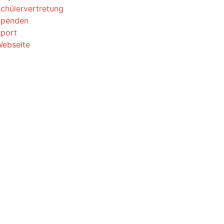
chülervertretung
Spenden
port
ebseite