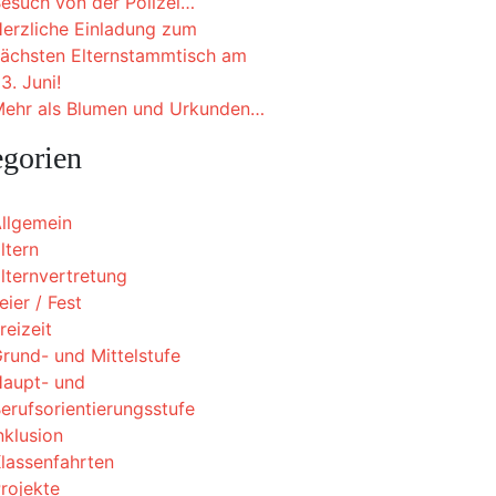
esuch von der Polizei…
erzliche Einladung zum
ächsten Elternstammtisch am
3. Juni!
ehr als Blumen und Urkunden…
egorien
llgemein
ltern
lternvertretung
eier / Fest
reizeit
rund- und Mittelstufe
aupt- und
erufsorientierungsstufe
nklusion
lassenfahrten
rojekte