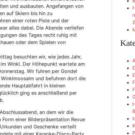
B
elten und ausbauten. Angefangen von
H
n auf Skiern bis hin zu
n
hren einer roten Piste und der
2
war alles dabei. Die Abende verliefen
M
gungen des Tages recht ruhig mit
Kat
hauen oder dem Spielen von
ttag besuchten wir, wie jedes Jahr,
A
it im Winkl. Der Höhepunkt wartete am
E
Donnerstag. Wir fuhren per Gondel
E
ie Winklmoosalm und befuhren dort die
F
ende Hauptabfahrt in kleinen
F
ücklich ging es anschließend per
G
b.
H
B
 Abschlussabend, an dem wir die
I
 Form einer Bilderpräsentation Revue
K
 Urkunden und Geschenke verteilt
P
ndete mit einer Karaoke-Disco-Party,