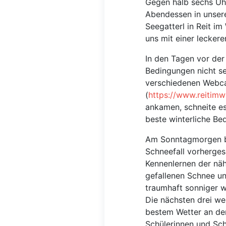
Gegen halb sechs Uh
Abendessen in unser
Seegatterl in Reit im
uns mit einer leckere
In den Tagen vor der 
Bedingungen nicht se
verschiedenen Webc
(
https://www.reitim
ankamen, schneite e
beste winterliche Be
Am Sonntagmorgen be
Schneefall vorherge
Kennenlernen der nä
gefallenen Schnee un
traumhaft sonniger w
Die nächsten drei we
bestem Wetter an den
Schülerinnen und Schü