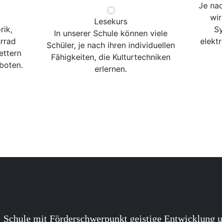
Je na
wir
Lesekurs
rik,
Sy
In unserer Schule können viele
rrad
elekt
Schüler, je nach ihren individuellen
ettern
Fähigkeiten, die Kulturtechniken
boten.
erlernen.
Schule mit Förderschwerpunkt geistige Entwicklung u