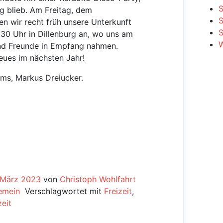
S
ig blieb. Am Freitag, dem
en wir recht früh unsere Unterkunft
S
30 Uhr in Dillenburg an, wo uns am
W
und Freunde in Empfang nahmen.
Neues im nächsten Jahr!
ams, Markus Dreiucker.
. März 2023
von
Christoph Wohlfahrt
emein
Verschlagwortet mit
Freizeit
,
zeit