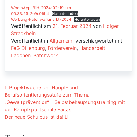
WhatsApp-Bild-2024-02-19-um-
06.33.55_2e9c06b4
Herunterladen
Werbung-Patchworkmarkt-2024
Herunterladen
Veröffentlicht am
21. Februar 2024
von
Holger
Strackbein
Veröffentlicht in
Allgemein
Verschlagwortet mit
FeG Dillenburg
,
Förderverein
,
Handarbeit
,
Lädchen
,
Patchwork
Beitrags-Navigation
Projektwoche der Haupt- und
Berufsorientierungsstufe zum Thema
„Gewaltprävention“ – Selbstbehauptungstraining mit
der Kampfsportschule Faitas
Der neue Schulbus ist da!