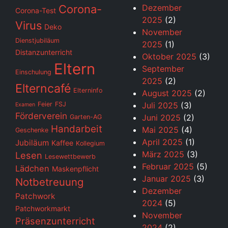
Corona-
Dezember
Corona-Test
2025
(2)
Virus
Deko
November
Dienstjubiläum
2025
(1)
Distanzunterricht
Oktober 2025
(3)
Eltern
September
Einschulung
2025
(2)
Elterncafé
Elterninfo
August 2025
(2)
Feier
FSJ
Juli 2025
(3)
Examen
Förderverein
Juni 2025
(2)
Garten-AG
Handarbeit
Mai 2025
(4)
Geschenke
April 2025
(1)
Jubiläum
Kaffee
Kollegium
März 2025
(3)
Lesen
Lesewettbewerb
Februar 2025
(5)
Lädchen
Maskenpflicht
Januar 2025
(3)
Notbetreuung
Dezember
Patchwork
2024
(5)
Patchworkmarkt
November
Präsenzunterricht
2024
(2)