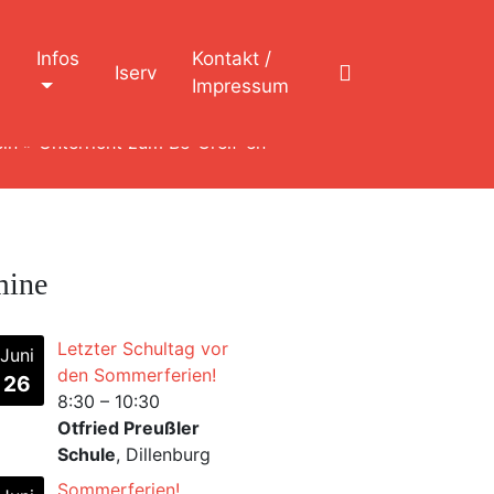
n
Infos
Kontakt /
Iserv
Impressum
in
»
Unterricht zum Be-Greif-en
mine
Letzter Schultag vor
Juni
den Sommerferien!
26
8:30
–
10:30
Otfried Preußler
Schule
, Dillenburg
Sommerferien!