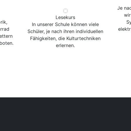
Je na
wir
Lesekurs
rik,
Sy
In unserer Schule können viele
rrad
elekt
Schüler, je nach ihren individuellen
ettern
Fähigkeiten, die Kulturtechniken
boten.
erlernen.