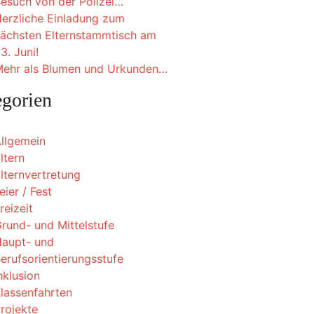
esuch von der Polizei…
erzliche Einladung zum
ächsten Elternstammtisch am
3. Juni!
ehr als Blumen und Urkunden…
egorien
llgemein
ltern
lternvertretung
eier / Fest
reizeit
rund- und Mittelstufe
aupt- und
erufsorientierungsstufe
nklusion
lassenfahrten
rojekte