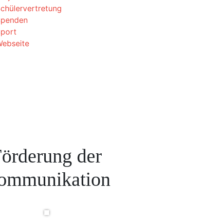
chülervertretung
Spenden
port
ebseite
örderung der
ommunikation