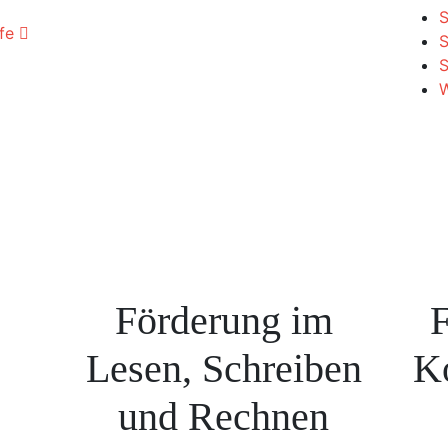
S
ufe
S
W
Förderung im
F
Lesen, Schreiben
K
und Rechnen