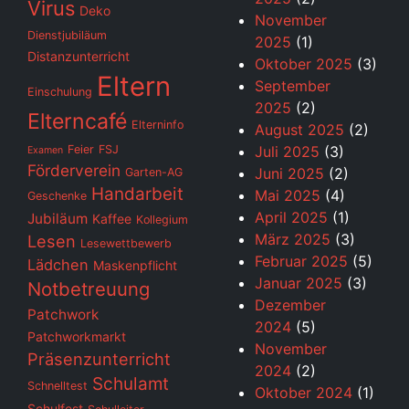
Virus
Deko
November
Dienstjubiläum
2025
(1)
Distanzunterricht
Oktober 2025
(3)
Eltern
September
Einschulung
2025
(2)
Elterncafé
Elterninfo
August 2025
(2)
Feier
FSJ
Juli 2025
(3)
Examen
Förderverein
Juni 2025
(2)
Garten-AG
Handarbeit
Mai 2025
(4)
Geschenke
April 2025
(1)
Jubiläum
Kaffee
Kollegium
März 2025
(3)
Lesen
Lesewettbewerb
Februar 2025
(5)
Lädchen
Maskenpflicht
Januar 2025
(3)
Notbetreuung
Dezember
Patchwork
2024
(5)
Patchworkmarkt
November
Präsenzunterricht
2024
(2)
Schulamt
Schnelltest
Oktober 2024
(1)
Schulfest