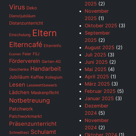
2025
(2)
Virus
Deko
November
Dienstjubiläum
2025
(1)
Distanzunterricht
Oktober 2025
(3)
Eltern
September
Einschulung
2025
(2)
Elterncafé
Elterninfo
August 2025
(2)
Feier
FSJ
Juli 2025
(3)
Examen
Förderverein
Juni 2025
(2)
Garten-AG
Handarbeit
Mai 2025
(4)
Geschenke
April 2025
(1)
Jubiläum
Kaffee
Kollegium
März 2025
(3)
Lesen
Lesewettbewerb
Februar 2025
(5)
Lädchen
Maskenpflicht
Januar 2025
(3)
Notbetreuung
Dezember
Patchwork
2024
(5)
Patchworkmarkt
November
Präsenzunterricht
2024
(2)
Schulamt
Schnelltest
Oktober 2024
(1)