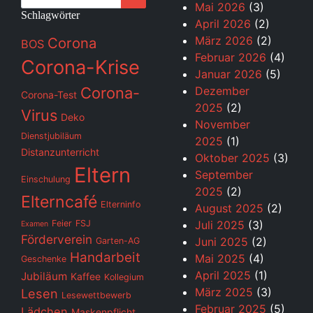
Mai 2026
(3)
Schlagwörter
April 2026
(2)
März 2026
(2)
Corona
BOS
Februar 2026
(4)
Corona-Krise
Januar 2026
(5)
Corona-
Dezember
Corona-Test
2025
(2)
Virus
Deko
November
Dienstjubiläum
2025
(1)
Distanzunterricht
Oktober 2025
(3)
Eltern
September
Einschulung
2025
(2)
Elterncafé
Elterninfo
August 2025
(2)
Feier
FSJ
Juli 2025
(3)
Examen
Förderverein
Juni 2025
(2)
Garten-AG
Handarbeit
Mai 2025
(4)
Geschenke
April 2025
(1)
Jubiläum
Kaffee
Kollegium
März 2025
(3)
Lesen
Lesewettbewerb
Februar 2025
(5)
Lädchen
Maskenpflicht