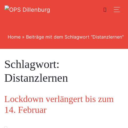
Home
»
Beiträge mit dem Schlagwort "Distanzlernen"
Schlagwort:
Distanzlernen
Lockdown verlängert bis zum
14. Februar