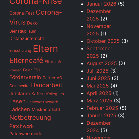
Corona-Krise
Januar 2026
(5)
Corona-
Dezember
Corona-Test
2025
(2)
Virus
Deko
November
Dienstjubiläum
2025
(1)
Distanzunterricht
Oktober 2025
(3)
Eltern
September
Einschulung
2025
(2)
Elterncafé
Elterninfo
August 2025
(2)
Feier
FSJ
Juli 2025
(3)
Examen
Förderverein
Juni 2025
(2)
Garten-AG
Handarbeit
Mai 2025
(4)
Geschenke
April 2025
(1)
Jubiläum
Kaffee
Kollegium
März 2025
(3)
Lesen
Lesewettbewerb
Februar 2025
(5)
Lädchen
Maskenpflicht
Januar 2025
(3)
Notbetreuung
Dezember
Patchwork
2024
(5)
Patchworkmarkt
November