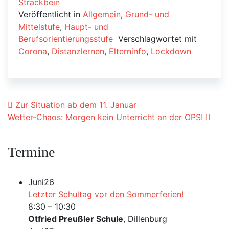
Strackbein
Veröffentlicht in
Allgemein
,
Grund- und
Mittelstufe
,
Haupt- und
Berufsorientierungsstufe
Verschlagwortet mit
Corona
,
Distanzlernen
,
Elterninfo
,
Lockdown
Beitrags-Navigation
Zur Situation ab dem 11. Januar
Wetter-Chaos: Morgen kein Unterricht an der OPS!
Termine
Juni
26
Letzter Schultag vor den Sommerferien!
8:30
–
10:30
Otfried Preußler Schule
, Dillenburg