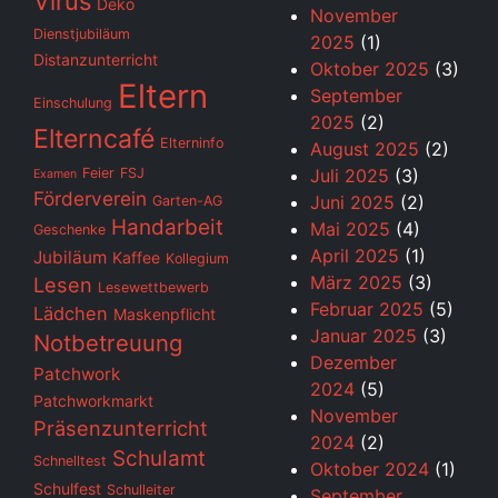
Virus
Deko
November
Dienstjubiläum
2025
(1)
Distanzunterricht
Oktober 2025
(3)
Eltern
September
Einschulung
2025
(2)
Elterncafé
Elterninfo
August 2025
(2)
Feier
FSJ
Juli 2025
(3)
Examen
Förderverein
Juni 2025
(2)
Garten-AG
Handarbeit
Mai 2025
(4)
Geschenke
April 2025
(1)
Jubiläum
Kaffee
Kollegium
März 2025
(3)
Lesen
Lesewettbewerb
Februar 2025
(5)
Lädchen
Maskenpflicht
Januar 2025
(3)
Notbetreuung
Dezember
Patchwork
2024
(5)
Patchworkmarkt
November
Präsenzunterricht
2024
(2)
Schulamt
Schnelltest
Oktober 2024
(1)
Schulfest
Schulleiter
September