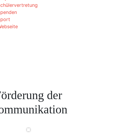
chülervertretung
Spenden
port
ebseite
örderung der
ommunikation