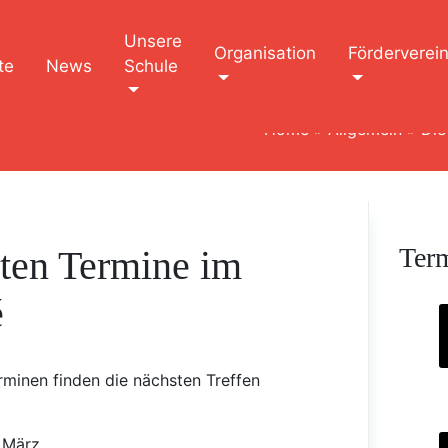
Unsere
Organisation
Förderverei
te
News
Schule
Home
»
Allgemein
»
Die
Ter
ten Termine im
é
minen finden die nächsten Treffen
 März