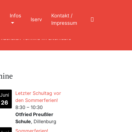
n
Infos
Kontakt /
Iserv
Impressum
 nächsten Termine im Elterncafé
mine
Letzter Schultag vor
Juni
den Sommerferien!
26
8:30
–
10:30
Otfried Preußler
Schule
, Dillenburg
Sommerferien!