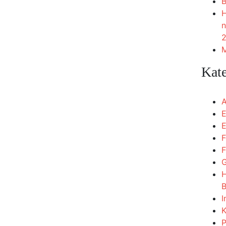
B
H
n
2
M
Kat
A
E
E
F
F
G
H
B
I
K
P