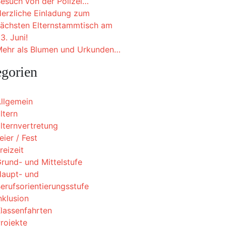
esuch von der Polizei…
erzliche Einladung zum
ächsten Elternstammtisch am
3. Juni!
ehr als Blumen und Urkunden…
egorien
llgemein
ltern
lternvertretung
eier / Fest
reizeit
rund- und Mittelstufe
aupt- und
erufsorientierungsstufe
nklusion
lassenfahrten
rojekte