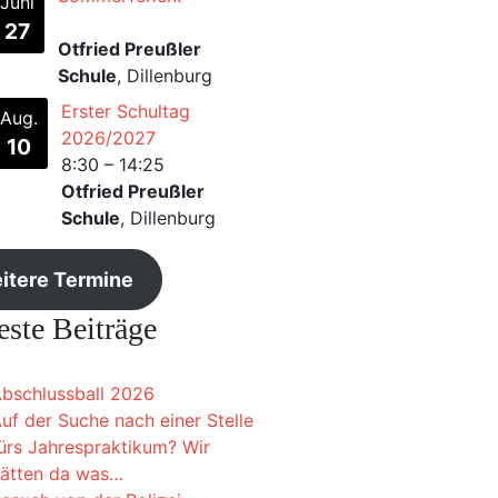
Juni
27
Otfried Preußler
Schule
, Dillenburg
Erster Schultag
Aug.
2026/2027
10
8:30
–
14:25
Otfried Preußler
Schule
, Dillenburg
itere Termine
ste Beiträge
bschlussball 2026
uf der Suche nach einer Stelle
ürs Jahrespraktikum? Wir
ätten da was…