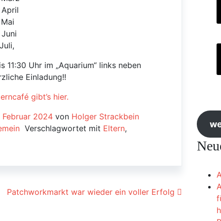
 April
 Mai
 Juni
Juli,
is 11:30 Uhr im „Aquarium“ links neben
zliche Einladung!!
erncafé gibt’s hier.
. Februar 2024
von
Holger Strackbein
we
emein
Verschlagwortet mit
Eltern
,
Neue
A
A
ion
Patchworkmarkt war wieder ein voller Erfolg
f
h