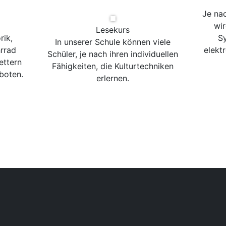
Je na
wir
Lesekurs
rik,
Sy
In unserer Schule können viele
rrad
elekt
Schüler, je nach ihren individuellen
ettern
Fähigkeiten, die Kulturtechniken
boten.
erlernen.