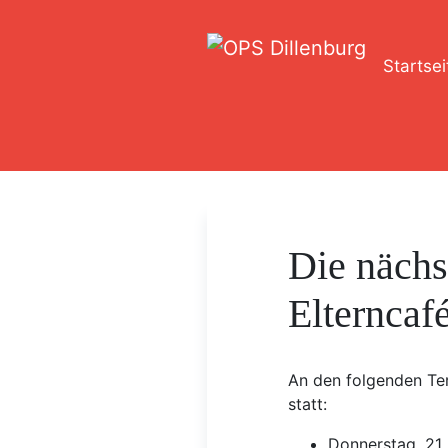
Startsei
Die nächs
Elterncaf
An den folgenden Ter
statt:
Donnerstag, 21.