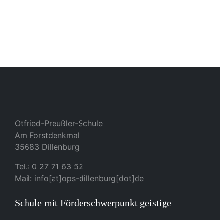
Otfried-Preußler-Schule
Am Forstdenkmal
35683 Dillenburg
Tel.: 0 27 71 63 52
Mail: info[at]ops-dillenburg[dot]de
Schule mit Förderschwerpunkt geistige