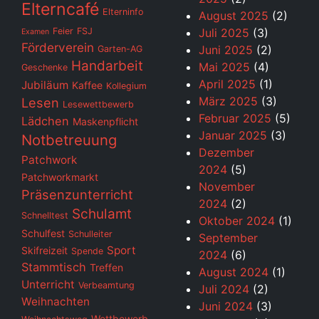
Elterncafé
Elterninfo
August 2025
(2)
Feier
FSJ
Juli 2025
(3)
Examen
Förderverein
Juni 2025
(2)
Garten-AG
Handarbeit
Mai 2025
(4)
Geschenke
April 2025
(1)
Jubiläum
Kaffee
Kollegium
März 2025
(3)
Lesen
Lesewettbewerb
Februar 2025
(5)
Lädchen
Maskenpflicht
Januar 2025
(3)
Notbetreuung
Dezember
Patchwork
2024
(5)
Patchworkmarkt
November
Präsenzunterricht
2024
(2)
Schulamt
Schnelltest
Oktober 2024
(1)
Schulfest
Schulleiter
September
Sport
Skifreizeit
Spende
2024
(6)
Stammtisch
Treffen
August 2024
(1)
Unterricht
Verbeamtung
Juli 2024
(2)
Weihnachten
Juni 2024
(3)
Wettbewerb