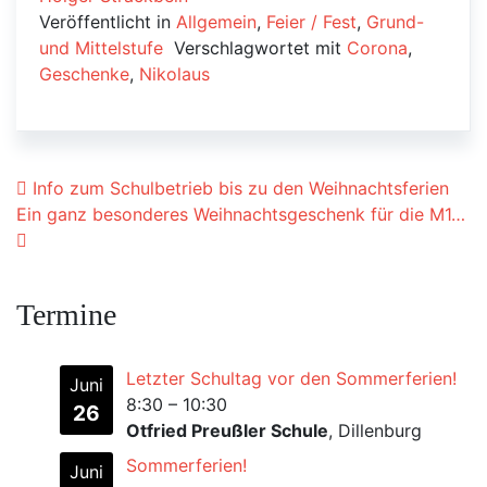
Veröffentlicht in
Allgemein
,
Feier / Fest
,
Grund-
und Mittelstufe
Verschlagwortet mit
Corona
,
Geschenke
,
Nikolaus
Beitrags-Navigation
Info zum Schulbetrieb bis zu den Weihnachtsferien
Ein ganz besonderes Weihnachtsgeschenk für die M1…
Termine
Letzter Schultag vor den Sommerferien!
Juni
8:30
–
10:30
26
Otfried Preußler Schule
, Dillenburg
Sommerferien!
Juni