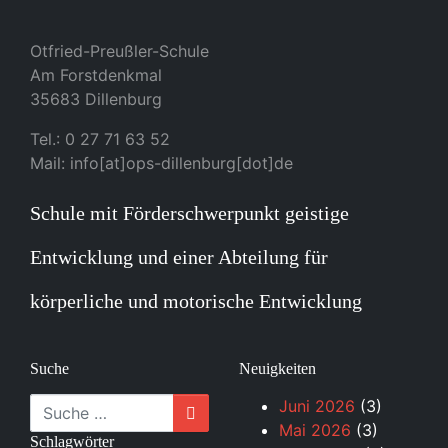
Otfried-Preußler-Schule
Am Forstdenkmal
35683 Dillenburg
Tel.: 0 27 71 63 52
Mail: info[at]ops-dillenburg[dot]de
Schule mit Förderschwerpunkt geistige
Entwicklung und einer Abteilung für
körperliche und motorische Entwicklung
Suche
Neuigkeiten
Suche
Juni 2026
(3)
Mai 2026
(3)
Schlagwörter