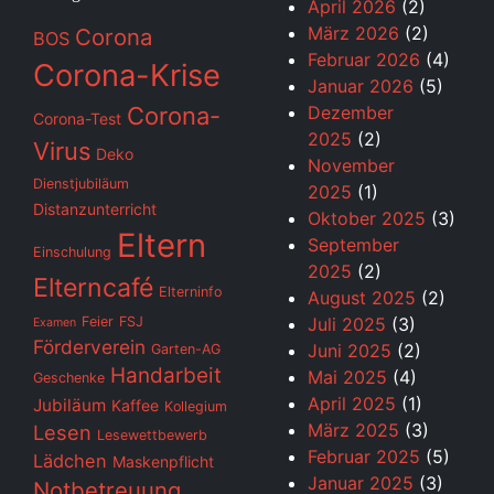
April 2026
(2)
März 2026
(2)
Corona
BOS
Februar 2026
(4)
Corona-Krise
Januar 2026
(5)
Corona-
Dezember
Corona-Test
2025
(2)
Virus
Deko
November
Dienstjubiläum
2025
(1)
Distanzunterricht
Oktober 2025
(3)
Eltern
September
Einschulung
2025
(2)
Elterncafé
Elterninfo
August 2025
(2)
Feier
FSJ
Juli 2025
(3)
Examen
Förderverein
Juni 2025
(2)
Garten-AG
Handarbeit
Mai 2025
(4)
Geschenke
April 2025
(1)
Jubiläum
Kaffee
Kollegium
März 2025
(3)
Lesen
Lesewettbewerb
Februar 2025
(5)
Lädchen
Maskenpflicht
Januar 2025
(3)
Notbetreuung