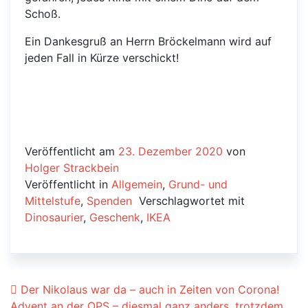
Schoß.
Ein Dankesgruß an Herrn Bröckelmann wird auf
jeden Fall in Kürze verschickt!
Veröffentlicht am
23. Dezember 2020
von
Holger Strackbein
Veröffentlicht in
Allgemein
,
Grund- und
Mittelstufe
,
Spenden
Verschlagwortet mit
Dinosaurier
,
Geschenk
,
IKEA
Beitrags-Navigation
Der Nikolaus war da – auch in Zeiten von Corona!
Advent an der OPS – diesmal ganz anders, trotzdem