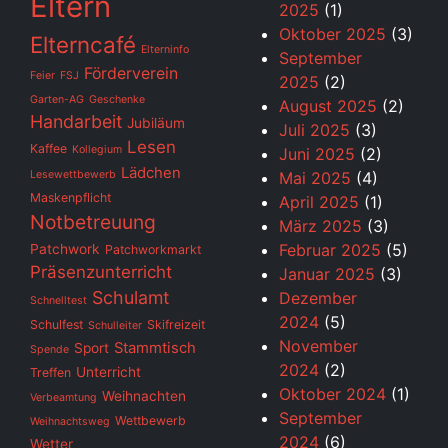
Eltern
2025
(1)
Oktober 2025
(3)
Elterncafé
Elterninfo
September
Förderverein
Feier
FSJ
2025
(2)
Garten-AG
Geschenke
August 2025
(2)
Handarbeit
Jubiläum
Juli 2025
(3)
Lesen
Kaffee
Kollegium
Juni 2025
(2)
Lädchen
Lesewettbewerb
Mai 2025
(4)
Maskenpflicht
April 2025
(1)
Notbetreuung
März 2025
(3)
Februar 2025
(5)
Patchwork
Patchworkmarkt
Präsenzunterricht
Januar 2025
(3)
Schulamt
Dezember
Schnelltest
2024
(5)
Schulfest
Skifreizeit
Schulleiter
November
Stammtisch
Sport
Spende
2024
(2)
Unterricht
Treffen
Oktober 2024
(1)
Weihnachten
Verbeamtung
September
Wettbewerb
Weihnachtsweg
2024
(6)
Wetter