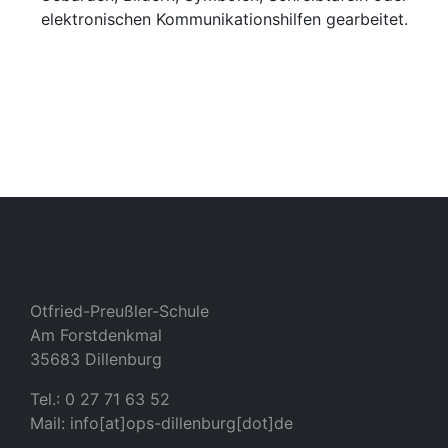
elektronischen Kommunikationshilfen gearbeitet.
Otfried-Preußler-Schule
Am Forstdenkmal
35683 Dillenburg
Tel.: 0 27 71 63 52
Mail: info[at]ops-dillenburg[dot]de