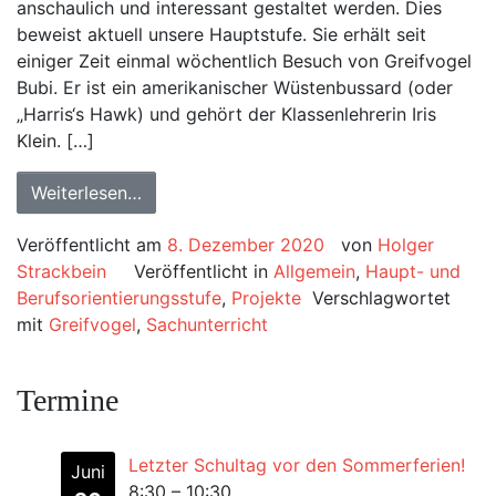
anschaulich und interessant gestaltet werden. Dies
beweist aktuell unsere Hauptstufe. Sie erhält seit
einiger Zeit einmal wöchentlich Besuch von Greifvogel
Bubi. Er ist ein amerikanischer Wüstenbussard (oder
„Harris‘s Hawk) und gehört der Klassenlehrerin Iris
Klein. […]
Weiterlesen…
Veröffentlicht am
8. Dezember 2020
von
Holger
Strackbein
Veröffentlicht in
Allgemein
,
Haupt- und
Berufsorientierungsstufe
,
Projekte
Verschlagwortet
mit
Greifvogel
,
Sachunterricht
Termine
Letzter Schultag vor den Sommerferien!
Juni
8:30
–
10:30