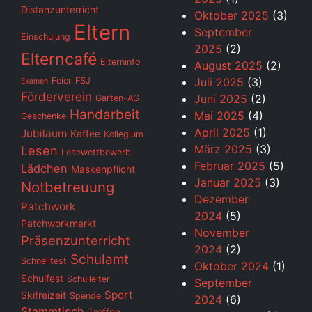
Distanzunterricht
Oktober 2025
(3)
Eltern
September
Einschulung
2025
(2)
Elterncafé
Elterninfo
August 2025
(2)
Feier
FSJ
Juli 2025
(3)
Examen
Förderverein
Juni 2025
(2)
Garten-AG
Handarbeit
Mai 2025
(4)
Geschenke
April 2025
(1)
Jubiläum
Kaffee
Kollegium
März 2025
(3)
Lesen
Lesewettbewerb
Februar 2025
(5)
Lädchen
Maskenpflicht
Januar 2025
(3)
Notbetreuung
Dezember
Patchwork
2024
(5)
Patchworkmarkt
November
Präsenzunterricht
2024
(2)
Schulamt
Schnelltest
Oktober 2024
(1)
Schulfest
Schulleiter
September
Sport
Skifreizeit
Spende
2024
(6)
Stammtisch
Treffen