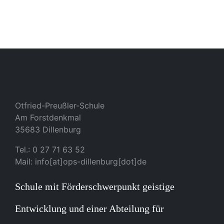
Otfried-Preußler-Schule
Am Forstdenkmal
35683 Dillenburg
Tel.: 0 27 71 63 52
Mail: info[at]ops-dillenburg[dot]de
Schule mit Förderschwerpunkt geistige
Entwicklung und einer Abteilung für