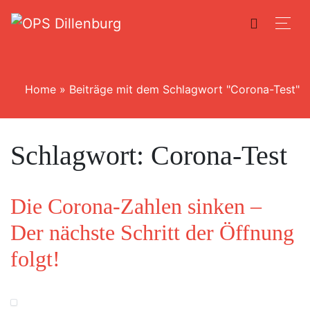
Home
»
Beiträge mit dem Schlagwort "Corona-Test"
Schlagwort:
Corona-Test
Die Corona-Zahlen sinken –
Der nächste Schritt der Öffnung
folgt!