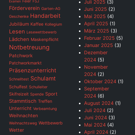
Feier
FSJ
Juli 2025
(3)
Examen
Förderverein
Juni 2025
(2)
Garten-AG
Handarbeit
Mai 2025
(4)
Geschenke
April 2025
(1)
Jubiläum
Kaffee
Kollegium
März 2025
(3)
Lesen
Lesewettbewerb
Februar 2025
(5)
Lädchen
Maskenpflicht
Januar 2025
(3)
Notbetreuung
Dezember
Patchwork
2024
(5)
Patchworkmarkt
November
Präsenzunterricht
2024
(2)
Schulamt
Schnelltest
Oktober 2024
(1)
Schulfest
Schulleiter
September
Sport
Skifreizeit
Spende
2024
(6)
Stammtisch
Treffen
August 2024
(1)
Unterricht
Verbeamtung
Juli 2024
(2)
Weihnachten
Juni 2024
(3)
Wettbewerb
Weihnachtsweg
Mai 2024
(4)
Wetter
April 2024
(2)