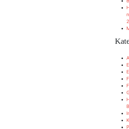
B
H
n
2
M
Kat
A
E
E
F
F
G
H
B
I
K
P