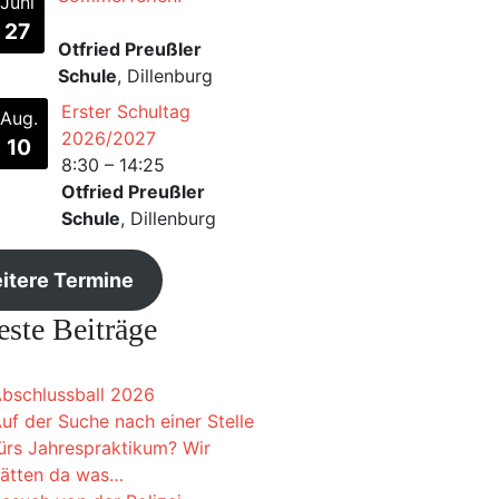
Juni
27
Otfried Preußler
Schule
, Dillenburg
Erster Schultag
Aug.
2026/2027
10
8:30
–
14:25
Otfried Preußler
Schule
, Dillenburg
itere Termine
ste Beiträge
bschlussball 2026
uf der Suche nach einer Stelle
ürs Jahrespraktikum? Wir
ätten da was…