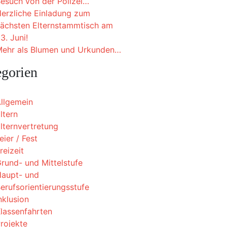
esuch von der Polizei…
erzliche Einladung zum
ächsten Elternstammtisch am
3. Juni!
ehr als Blumen und Urkunden…
egorien
llgemein
ltern
lternvertretung
eier / Fest
reizeit
rund- und Mittelstufe
aupt- und
erufsorientierungsstufe
nklusion
lassenfahrten
rojekte