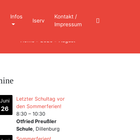
n
Infos
Kontakt /
Iserv
Impressum
Home
»
2020
»
August
mine
Letzter Schultag vor
Juni
den Sommerferien!
26
8:30
–
10:30
Otfried Preußler
Schule
, Dillenburg
Sommerferien!