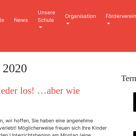
Unsere
Organisation
Förderverei
te
News
Schule
 2020
Ter
ieder los! …aber wie
rn, wir hoffen, Sie haben eine angenehme
 verlebt! Möglicherweise freuen sich Ihre Kinder
den Unterrichtsbeginn am Montag (eine