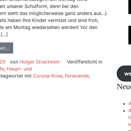
it unserer Schulform, denn bei den
rn sieht das möglicherweise ganz anders aus…).
alls haben Ihre Kinder vermisst und sind froh,
alle am Montag wiedersehen werden! Vor den
 […]
sen…
020
von
Holger Strackbein
Veröffentlicht in
fe
,
Haupt- und
we
hlagwortet mit
Corona-Krise
,
Ferienende
,
Neue
A
A
f
h