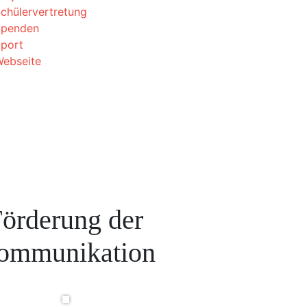
chülervertretung
Spenden
port
ebseite
örderung der
ommunikation