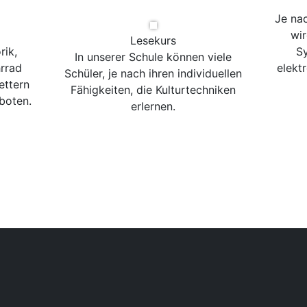
Je na
wir
Lesekurs
rik,
Sy
In unserer Schule können viele
rrad
elekt
Schüler, je nach ihren individuellen
ettern
Fähigkeiten, die Kulturtechniken
boten.
erlernen.