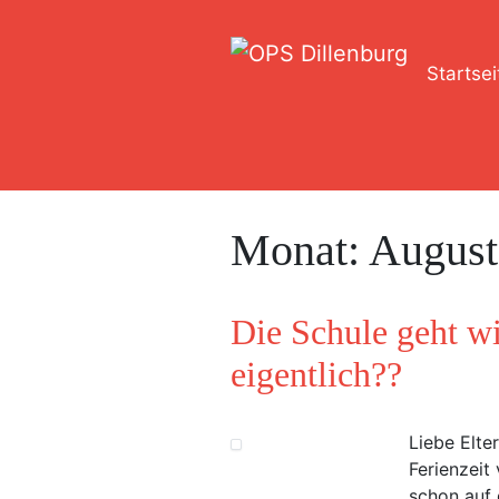
Startsei
Monat:
August
Die Schule geht w
eigentlich??
Liebe Elte
Ferienzeit
schon auf 