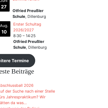
Juni
27
Otfried Preußler
Schule
, Dillenburg
Erster Schultag
Aug.
2026/2027
10
8:30
–
14:25
Otfried Preußler
Schule
, Dillenburg
itere Termine
ste Beiträge
bschlussball 2026
uf der Suche nach einer Stelle
ürs Jahrespraktikum? Wir
ätten da was…