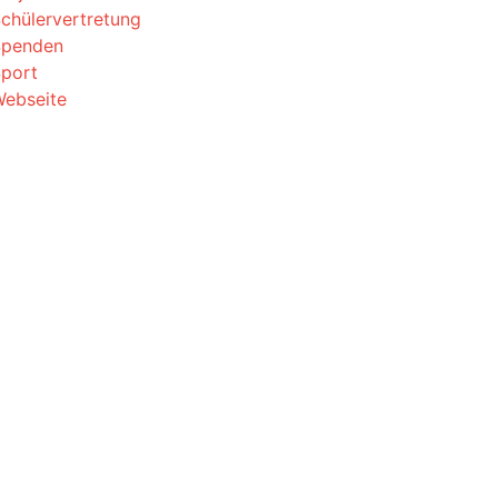
chülervertretung
Spenden
port
ebseite