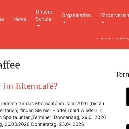
Unsere
Organisation
Förderverei
te
News
Schule
Home
»
Beitr
ffee
Ter
 im Elterncafé?
Termine für das Elterncafé im Jahr 2026 (bis zu
ferien) finden Sie hier – oder (bald wieder) in
n Spalte unter „Termine“: Donnerstag, 29.01.2026
g, 26.03.2026 Donnerstag, 23.04.2026