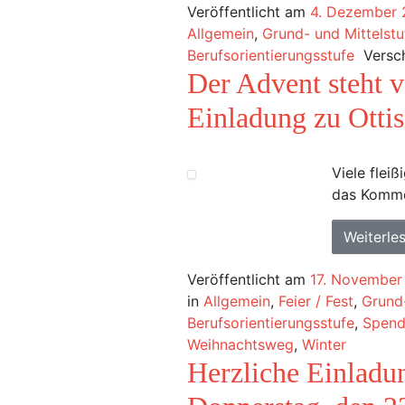
Veröffentlicht am
4. Dezember
Allgemein
,
Grund- und Mittelstu
Berufsorientierungsstufe
Versc
Der Advent steht v
Einladung zu Otti
Viele flei
das Kommen
Weiterle
Veröffentlicht am
17. November
in
Allgemein
,
Feier / Fest
,
Grund-
Berufsorientierungsstufe
,
Spen
Weihnachtsweg
,
Winter
Herzliche Einladu