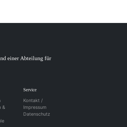
nd einer Abteilung für
Service
n
Kontakt /
n &
Impressum
Datenschutz
le