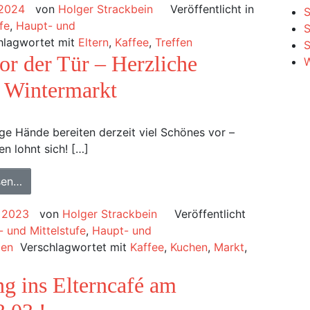
 2024
von
Holger Strackbein
Veröffentlicht in
S
fe
,
Haupt- und
hlagwortet mit
Eltern
,
Kaffee
,
Treffen
S
or der Tür – Herzliche
W
s Wintermarkt
ßige Hände bereiten derzeit viel Schönes vor –
 lohnt sich! […]
sen…
 2023
von
Holger Strackbein
Veröffentlicht
 und Mittelstufe
,
Haupt- und
den
Verschlagwortet mit
Kaffee
,
Kuchen
,
Markt
,
ng ins Elterncafé am