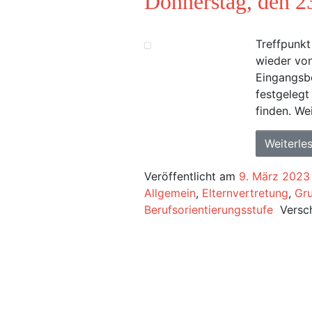
Donnerstag, den 2
Treffpunkt
wieder von
Eingangsb
festgelegt
finden. We
Weiterle
Veröffentlicht am
9. März 2023
Allgemein
,
Elternvertretung
,
Gru
Berufsorientierungsstufe
Versc