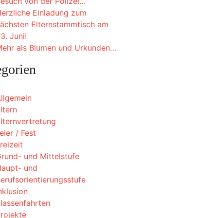
esuch von der Polizei…
erzliche Einladung zum
ächsten Elternstammtisch am
3. Juni!
ehr als Blumen und Urkunden…
egorien
llgemein
ltern
lternvertretung
eier / Fest
reizeit
rund- und Mittelstufe
aupt- und
erufsorientierungsstufe
nklusion
lassenfahrten
rojekte