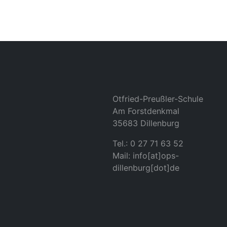
Otfried-Preußler-Schule
Am Forstdenkmal
35683 Dillenburg
Tel.: 0 27 71 63 52
Mail: info[at]ops-
dillenburg[dot]de