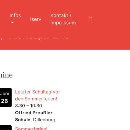
n
Infos
Kontakt /
Iserv
Impressum
äge mit dem Schlagwort "Kaffee"
mine
Letzter Schultag vor
Juni
den Sommerferien!
26
8:30
–
10:30
Otfried Preußler
Schule
, Dillenburg
Sommerferien!