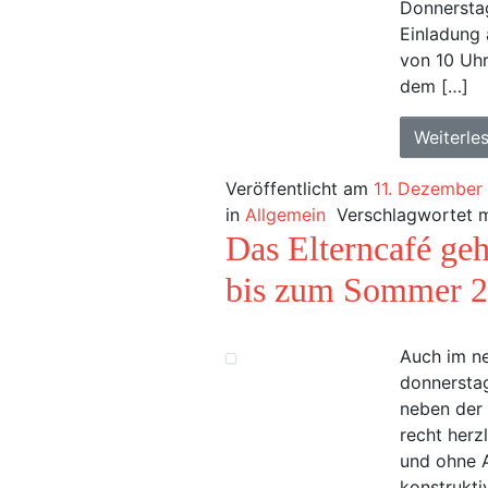
Donnersta
Einladung 
von 10 Uhr
dem […]
Weiterle
Veröffentlicht am
11. Dezember
in
Allgemein
Verschlagwortet 
Das Elterncafé geh
bis zum Sommer 
Auch im ne
donnerstag
neben der 
recht herz
und ohne 
konstrukti