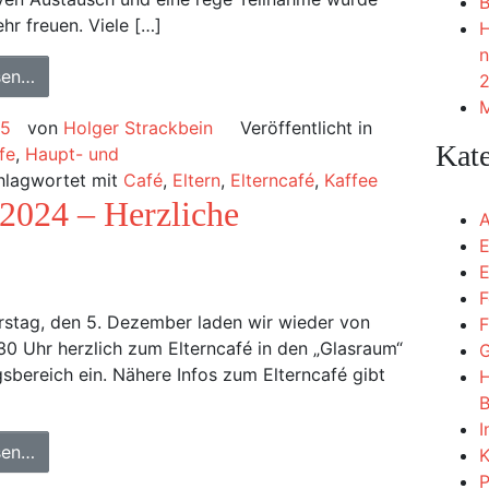
B
ehr freuen. Viele […]
H
n
sen…
2
M
25
von
Holger Strackbein
Veröffentlicht in
Kat
fe
,
Haupt- und
hlagwortet mit
Café
,
Eltern
,
Elterncafé
,
Kaffee
 2024 – Herzliche
A
E
E
F
stag, den 5. Dezember laden wir wieder von
F
:30 Uhr herzlich zum Elterncafé in den „Glasraum“
G
sbereich ein. Nähere Infos zum Elterncafé gibt
H
]
B
I
sen…
K
P