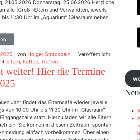
g, 21.05.2026 Donnerstag, 25.06.2026 Herzliche
an alle (Groß-)Eltern und Verwandten, jeweils
 bis 11:30 Uhr im „Aquarium“ (Glasraum neben
sen…
 2025
von
Holger Strackbein
Veröffentlicht
mit
Eltern
,
Kaffee
,
Treffen
t weiter! Hier die Termine
we
2025
Neue
uen Jahr findet das Elterncafé wieder jeweils
s von 10:00 Uhr bis 11:30 Uhr im „Glasraum“
A
Eingangshalle statt. Hierzu laden wir alle Eltern
A
lich ein. Sie können in diesem Zeitraum spontan
f
Anmeldung einfach vorbeikommen. Über einen
h
ven Austausch und eine rege Teilnahme würde