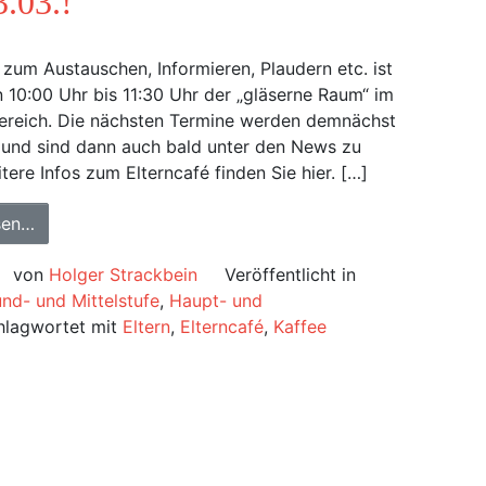
3.03.!
 zum Austauschen, Informieren, Plaudern etc. ist
 10:00 Uhr bis 11:30 Uhr der „gläserne Raum“ im
ereich. Die nächsten Termine werden demnächst
 und sind dann auch bald unter den News zu
itere Infos zum Elterncafé finden Sie hier. […]
sen…
von
Holger Strackbein
Veröffentlicht in
nd- und Mittelstufe
,
Haupt- und
hlagwortet mit
Eltern
,
Elterncafé
,
Kaffee