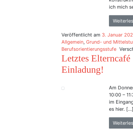
ich mich s
Weiterle
Veröffentlicht am
3. Januar 20
Allgemein
,
Grund- und Mittelstu
Berufsorientierungsstufe
Versc
Letztes Elterncafé
Einladung!
Am Donner
10:00 – 11
im Eingang
es hier. […
Weiterle