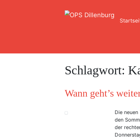
Startsei
Schlagwort:
Ka
Wann geht’s weiter
Die neuen 
den Sommer
der rechte
Donnersta