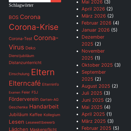
Mai 2026
(3)
Schlagwörter
April 2026
(2)
März 2026
(2)
Corona
BOS
Februar 2026
(4)
Corona-Krise
Januar 2026
(5)
Corona-
Dezember
Corona-Test
2025
(2)
Virus
Deko
November
Dienstjubiläum
2025
(1)
Distanzunterricht
Oktober 2025
(3)
Eltern
September
Einschulung
2025
(2)
Elterncafé
Elterninfo
August 2025
(2)
Feier
FSJ
Juli 2025
(3)
Examen
Förderverein
Juni 2025
(2)
Garten-AG
Handarbeit
Mai 2025
(4)
Geschenke
April 2025
(1)
Jubiläum
Kaffee
Kollegium
März 2025
(3)
Lesen
Lesewettbewerb
Februar 2025
(5)
Lädchen
Maskenpflicht