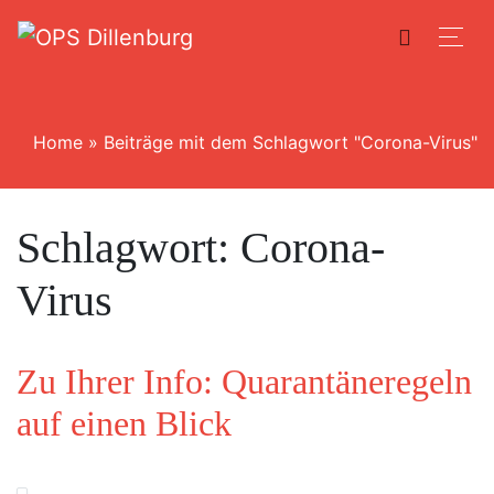
Home
»
Beiträge mit dem Schlagwort "Corona-Virus"
Schlagwort:
Corona-
Virus
Zu Ihrer Info: Quarantäneregeln
auf einen Blick