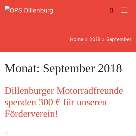
Home
»
2018
»
September
Monat:
September 2018
Dillenburger Motorradfreunde
spenden 300 € für unseren
Förderverein!