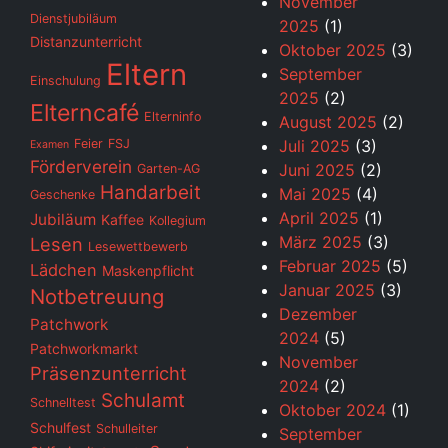
November
Dienstjubiläum
2025
(1)
Distanzunterricht
Oktober 2025
(3)
Eltern
September
Einschulung
2025
(2)
Elterncafé
Elterninfo
August 2025
(2)
Feier
FSJ
Juli 2025
(3)
Examen
Förderverein
Juni 2025
(2)
Garten-AG
Handarbeit
Mai 2025
(4)
Geschenke
April 2025
(1)
Jubiläum
Kaffee
Kollegium
März 2025
(3)
Lesen
Lesewettbewerb
Februar 2025
(5)
Lädchen
Maskenpflicht
Januar 2025
(3)
Notbetreuung
Dezember
Patchwork
2024
(5)
Patchworkmarkt
November
Präsenzunterricht
2024
(2)
Schulamt
Schnelltest
Oktober 2024
(1)
Schulfest
Schulleiter
September