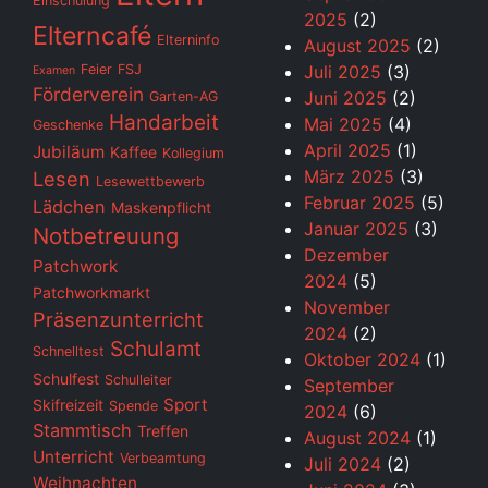
Einschulung
2025
(2)
Elterncafé
Elterninfo
August 2025
(2)
Feier
FSJ
Juli 2025
(3)
Examen
Förderverein
Juni 2025
(2)
Garten-AG
Handarbeit
Mai 2025
(4)
Geschenke
April 2025
(1)
Jubiläum
Kaffee
Kollegium
März 2025
(3)
Lesen
Lesewettbewerb
Februar 2025
(5)
Lädchen
Maskenpflicht
Januar 2025
(3)
Notbetreuung
Dezember
Patchwork
2024
(5)
Patchworkmarkt
November
Präsenzunterricht
2024
(2)
Schulamt
Schnelltest
Oktober 2024
(1)
Schulfest
Schulleiter
September
Sport
Skifreizeit
Spende
2024
(6)
Stammtisch
Treffen
August 2024
(1)
Unterricht
Verbeamtung
Juli 2024
(2)
Weihnachten