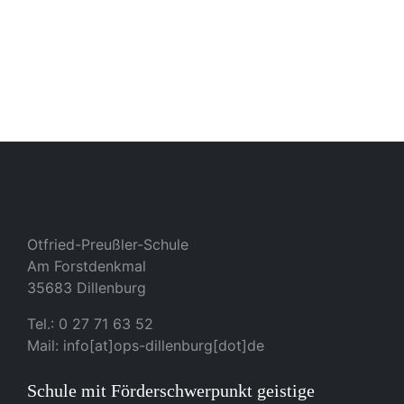
Otfried-Preußler-Schule
Am Forstdenkmal
35683 Dillenburg
Tel.: 0 27 71 63 52
Mail: info[at]ops-dillenburg[dot]de
Schule mit Förderschwerpunkt geistige