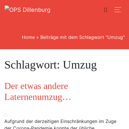
Home
»
Beiträge mit dem Schlagwort "Umzug"
Schlagwort:
Umzug
Der etwas andere
Laternenumzug…
Aufgrund der derzeitigen Einschränkungen im Zuge
der Corona-Pandemie konnte der übliche