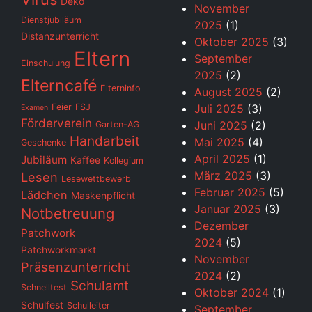
Deko
November
Dienstjubiläum
2025
(1)
Distanzunterricht
Oktober 2025
(3)
Eltern
September
Einschulung
2025
(2)
Elterncafé
Elterninfo
August 2025
(2)
Feier
FSJ
Juli 2025
(3)
Examen
Förderverein
Juni 2025
(2)
Garten-AG
Handarbeit
Mai 2025
(4)
Geschenke
April 2025
(1)
Jubiläum
Kaffee
Kollegium
März 2025
(3)
Lesen
Lesewettbewerb
Februar 2025
(5)
Lädchen
Maskenpflicht
Januar 2025
(3)
Notbetreuung
Dezember
Patchwork
2024
(5)
Patchworkmarkt
November
Präsenzunterricht
2024
(2)
Schulamt
Schnelltest
Oktober 2024
(1)
Schulfest
Schulleiter
September