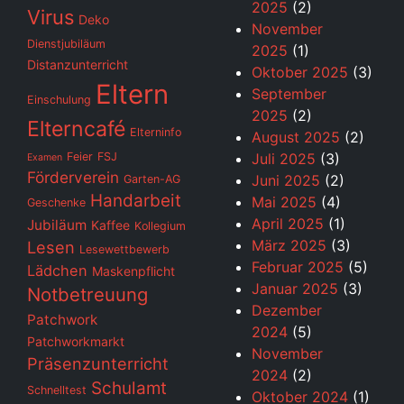
2025
(2)
Virus
Deko
November
Dienstjubiläum
2025
(1)
Distanzunterricht
Oktober 2025
(3)
Eltern
September
Einschulung
2025
(2)
Elterncafé
Elterninfo
August 2025
(2)
Feier
FSJ
Juli 2025
(3)
Examen
Förderverein
Juni 2025
(2)
Garten-AG
Handarbeit
Mai 2025
(4)
Geschenke
April 2025
(1)
Jubiläum
Kaffee
Kollegium
März 2025
(3)
Lesen
Lesewettbewerb
Februar 2025
(5)
Lädchen
Maskenpflicht
Januar 2025
(3)
Notbetreuung
Dezember
Patchwork
2024
(5)
Patchworkmarkt
November
Präsenzunterricht
2024
(2)
Schulamt
Schnelltest
Oktober 2024
(1)