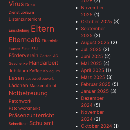
2025
(2)
Virus
Deko
November
Dienstjubiläum
2025
(1)
Distanzunterricht
Oktober 2025
(3)
Eltern
September
Einschulung
2025
(2)
Elterncafé
Elterninfo
August 2025
(2)
Feier
FSJ
Juli 2025
(3)
Examen
Förderverein
Juni 2025
(2)
Garten-AG
Handarbeit
Mai 2025
(4)
Geschenke
April 2025
(1)
Jubiläum
Kaffee
Kollegium
März 2025
(3)
Lesen
Lesewettbewerb
Februar 2025
(5)
Lädchen
Maskenpflicht
Januar 2025
(3)
Notbetreuung
Dezember
Patchwork
2024
(5)
Patchworkmarkt
November
Präsenzunterricht
2024
(2)
Schulamt
Schnelltest
Oktober 2024
(1)