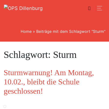
Home
»
Beiträge mit dem Schlagwort "Sturm"
Schlagwort:
Sturm
Sturmwarnung! Am Montag,
10.02., bleibt die Schule
geschlossen!