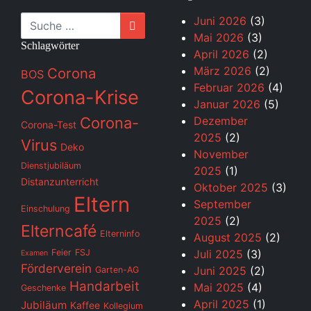
Suche
Juni 2026
(3)
Mai 2026
(3)
Schlagwörter
April 2026
(2)
März 2026
(2)
Corona
BOS
Februar 2026
(4)
Corona-Krise
Januar 2026
(5)
Corona-
Dezember
Corona-Test
2025
(2)
Virus
Deko
November
Dienstjubiläum
2025
(1)
Distanzunterricht
Oktober 2025
(3)
Eltern
September
Einschulung
2025
(2)
Elterncafé
Elterninfo
August 2025
(2)
Feier
FSJ
Juli 2025
(3)
Examen
Förderverein
Juni 2025
(2)
Garten-AG
Handarbeit
Mai 2025
(4)
Geschenke
April 2025
(1)
Jubiläum
Kaffee
Kollegium