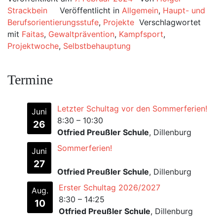
Strackbein
Veröffentlicht in
Allgemein
,
Haupt- und
Berufsorientierungsstufe
,
Projekte
Verschlagwortet
mit
Faitas
,
Gewaltprävention
,
Kampfsport
,
Projektwoche
,
Selbstbehauptung
Termine
Letzter Schultag vor den Sommerferien!
Juni
8:30
–
10:30
26
Otfried Preußler Schule
, Dillenburg
Sommerferien!
Juni
27
Otfried Preußler Schule
, Dillenburg
Erster Schultag 2026/2027
Aug.
8:30
–
14:25
10
Otfried Preußler Schule
, Dillenburg