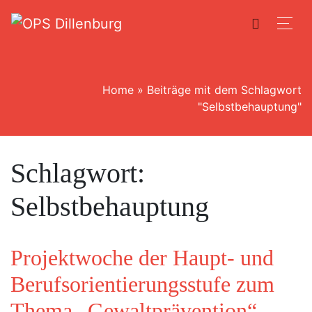
Home
»
Beiträge mit dem Schlagwort
"Selbstbehauptung"
Schlagwort:
Selbstbehauptung
Projektwoche der Haupt- und
Berufsorientierungsstufe zum
Thema „Gewaltprävention“ –