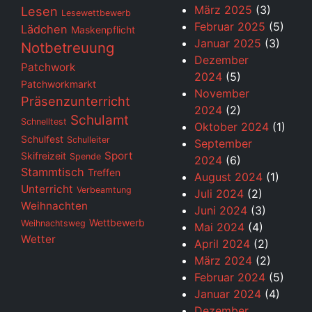
März 2025
(3)
Lesen
Lesewettbewerb
Februar 2025
(5)
Lädchen
Maskenpflicht
Januar 2025
(3)
Notbetreuung
Dezember
Patchwork
2024
(5)
Patchworkmarkt
November
Präsenzunterricht
2024
(2)
Schulamt
Schnelltest
Oktober 2024
(1)
Schulfest
Schulleiter
September
Sport
Skifreizeit
Spende
2024
(6)
Stammtisch
Treffen
August 2024
(1)
Unterricht
Verbeamtung
Juli 2024
(2)
Weihnachten
Juni 2024
(3)
Wettbewerb
Weihnachtsweg
Mai 2024
(4)
Wetter
April 2024
(2)
März 2024
(2)
Februar 2024
(5)
Januar 2024
(4)
Dezember