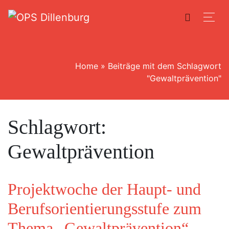
Home
»
Beiträge mit dem Schlagwort
"Gewaltprävention"
Schlagwort:
Gewaltprävention
Projektwoche der Haupt- und
Berufsorientierungsstufe zum
Thema „Gewaltprävention“ –