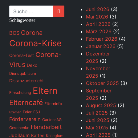
Suche
Juni 2026
(3)
Mai 2026
(3)
Schlagwörter
April 2026
(2)
März 2026
(2)
Corona
BOS
Februar 2026
(4)
Corona-Krise
Januar 2026
(5)
Corona-
Dezember
Corona-Test
2025
(2)
Virus
Deko
November
Dienstjubiläum
2025
(1)
Distanzunterricht
Oktober 2025
(3)
Eltern
September
Einschulung
2025
(2)
Elterncafé
Elterninfo
August 2025
(2)
Feier
FSJ
Juli 2025
(3)
Examen
Förderverein
Juni 2025
(2)
Garten-AG
Handarbeit
Mai 2025
(4)
Geschenke
April 2025
(1)
Jubiläum
Kaffee
Kollegium