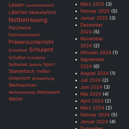
März 2025
(3)
Lesen
Lesewettbewerb
Februar 2025
(5)
Lädchen
Maskenpflicht
Januar 2025
(3)
Notbetreuung
Dezember
Patchwork
2024
(5)
Patchworkmarkt
November
Präsenzunterricht
2024
(2)
Schulamt
Schnelltest
Oktober 2024
(1)
Schulfest
Schulleiter
September
Sport
Skifreizeit
Spende
2024
(6)
Stammtisch
Treffen
August 2024
(1)
Unterricht
Verbeamtung
Juli 2024
(2)
Weihnachten
Juni 2024
(3)
Wettbewerb
Weihnachtsweg
Mai 2024
(4)
Wetter
April 2024
(2)
März 2024
(2)
Februar 2024
(5)
Januar 2024
(4)
Dezember