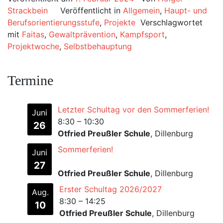
Strackbein
Veröffentlicht in
Allgemein
,
Haupt- und
Berufsorientierungsstufe
,
Projekte
Verschlagwortet
mit
Faitas
,
Gewaltprävention
,
Kampfsport
,
Projektwoche
,
Selbstbehauptung
Termine
Letzter Schultag vor den Sommerferien!
Juni
8:30
–
10:30
26
Otfried Preußler Schule
, Dillenburg
Sommerferien!
Juni
27
Otfried Preußler Schule
, Dillenburg
Erster Schultag 2026/2027
Aug.
8:30
–
14:25
10
Otfried Preußler Schule
, Dillenburg