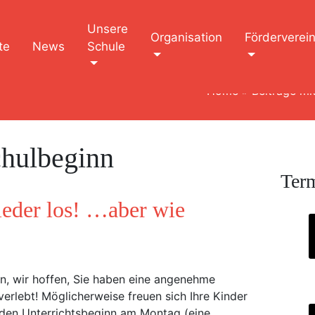
Unsere
Organisation
Förderverei
te
News
Schule
Home
»
Beiträge mi
hulbeginn
Ter
ieder los! …aber wie
rn, wir hoffen, Sie haben eine angenehme
 verlebt! Möglicherweise freuen sich Ihre Kinder
den Unterrichtsbeginn am Montag (eine