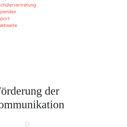
chülervertretung
Spenden
port
ebseite
örderung der
ommunikation