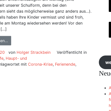
it unserer Schulform, denn bei den
rn sieht das möglicherweise ganz anders aus…).
alls haben Ihre Kinder vermisst und sind froh,
alle am Montag wiedersehen werden! Vor den
 […]
sen…
020
von
Holger Strackbein
Veröffentlicht in
fe
,
Haupt- und
we
hlagwortet mit
Corona-Krise
,
Ferienende
,
Neue
A
A
f
h