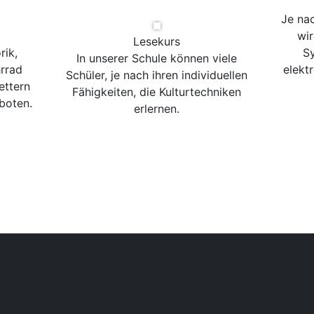
Je na
wir
Lesekurs
rik,
Sy
In unserer Schule können viele
rrad
elekt
Schüler, je nach ihren individuellen
ettern
Fähigkeiten, die Kulturtechniken
boten.
erlernen.