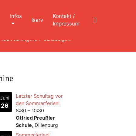
n
Infos
Kontakt /
Iserv
Impressum
t dem Schlagwort "Schulbeginn"
mine
Letzter Schultag vor
Juni
den Sommerferien!
26
8:30
–
10:30
Otfried Preußler
Schule
, Dillenburg
Sommerferien!