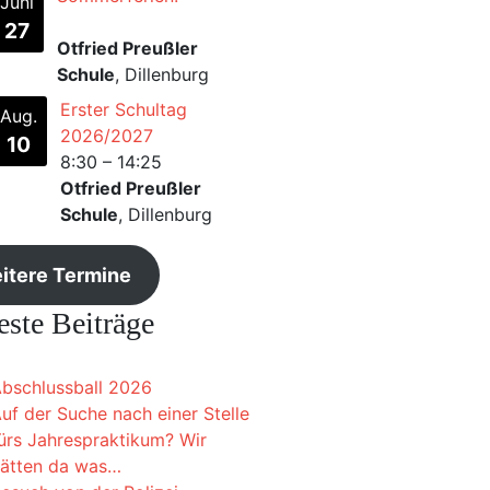
Juni
27
Otfried Preußler
Schule
, Dillenburg
Erster Schultag
Aug.
2026/2027
10
8:30
–
14:25
Otfried Preußler
Schule
, Dillenburg
itere Termine
ste Beiträge
bschlussball 2026
uf der Suche nach einer Stelle
ürs Jahrespraktikum? Wir
ätten da was…