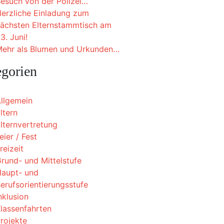
esuch von der Polizei…
erzliche Einladung zum
ächsten Elternstammtisch am
3. Juni!
ehr als Blumen und Urkunden…
egorien
llgemein
ltern
lternvertretung
eier / Fest
reizeit
rund- und Mittelstufe
aupt- und
erufsorientierungsstufe
nklusion
lassenfahrten
rojekte