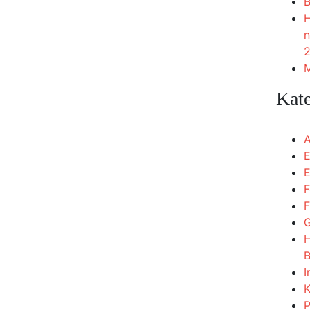
B
H
n
2
M
Kat
A
E
E
F
F
G
H
B
I
K
P