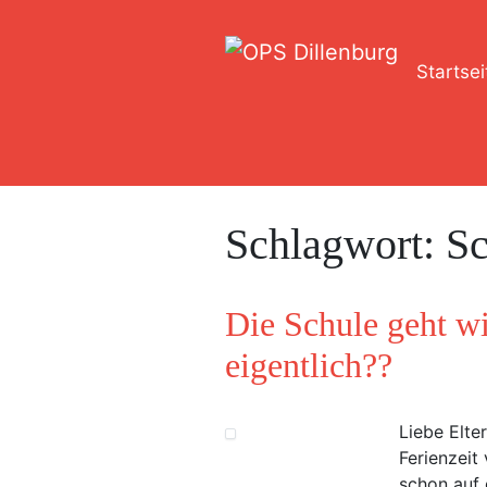
Startsei
Schlagwort:
Sc
Die Schule geht w
eigentlich??
Liebe Elte
Ferienzeit
schon auf 