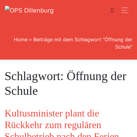
Home
»
Beiträge mit dem Schlagwort "Öffnung der
Schule"
Schlagwort:
Öffnung der
Schule
Kultusminister plant die
Rückkehr zum regulären
Schulbetrieb nach den Ferien