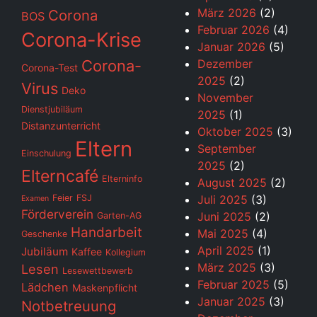
März 2026
(2)
Corona
BOS
Februar 2026
(4)
Corona-Krise
Januar 2026
(5)
Corona-
Dezember
Corona-Test
2025
(2)
Virus
Deko
November
Dienstjubiläum
2025
(1)
Distanzunterricht
Oktober 2025
(3)
Eltern
September
Einschulung
2025
(2)
Elterncafé
Elterninfo
August 2025
(2)
Feier
FSJ
Juli 2025
(3)
Examen
Förderverein
Juni 2025
(2)
Garten-AG
Handarbeit
Mai 2025
(4)
Geschenke
April 2025
(1)
Jubiläum
Kaffee
Kollegium
März 2025
(3)
Lesen
Lesewettbewerb
Februar 2025
(5)
Lädchen
Maskenpflicht
Januar 2025
(3)
Notbetreuung