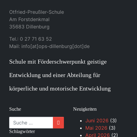
Otfried-Preußler-Schule
Am Forstdenkmal
35683 Dillenburg
Tel.: 0 27 71 63 52
Mail: info[at]ops-dillenburg[dot]de
Schule mit Förderschwerpunkt geistige
Entwicklung und einer Abteilung für
körperliche und motorische Entwicklung
Suche
Neuigkeiten
Suche
Juni 2026
(3)
Mai 2026
(3)
Schlagwörter
April 2026
(2)