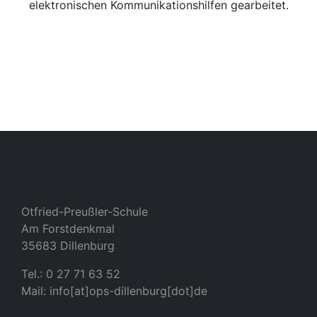
elektronischen Kommunikationshilfen gearbeitet.
Otfried-Preußler-Schule
Am Forstdenkmal
35683 Dillenburg
Tel.: 0 27 71 63 52
Mail: info[at]ops-dillenburg[dot]de