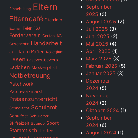
Eltern
September
Einschulung
2025
(2)
Elterncafé
Elterninfo
August 2025
(2)
Feier
FSJ
Juli 2025
(3)
Examen
Förderverein
Juni 2025
(2)
Garten-AG
Handarbeit
Mai 2025
(4)
Geschenke
April 2025
(1)
Jubiläum
Kaffee
Kollegium
März 2025
(3)
Lesen
Lesewettbewerb
Februar 2025
(5)
Lädchen
Maskenpflicht
Januar 2025
(3)
Notbetreuung
Dezember
Patchwork
2024
(5)
Patchworkmarkt
November
Präsenzunterricht
2024
(2)
Schulamt
Schnelltest
Oktober 2024
(1)
Schulfest
Schulleiter
September
Sport
Skifreizeit
Spende
2024
(6)
Stammtisch
Treffen
August 2024
(1)
Unterricht