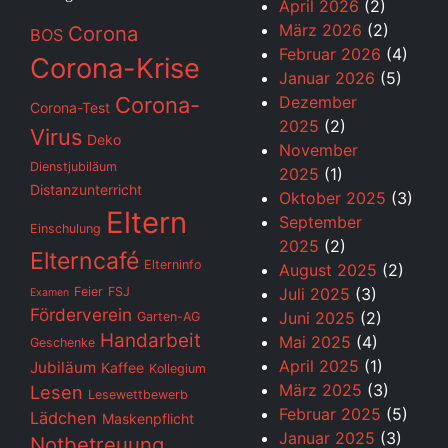
April 2026
(2)
März 2026
(2)
Corona
BOS
Februar 2026
(4)
Corona-Krise
Januar 2026
(5)
Corona-
Dezember
Corona-Test
2025
(2)
Virus
Deko
November
Dienstjubiläum
2025
(1)
Distanzunterricht
Oktober 2025
(3)
Eltern
September
Einschulung
2025
(2)
Elterncafé
Elterninfo
August 2025
(2)
Feier
FSJ
Juli 2025
(3)
Examen
Förderverein
Juni 2025
(2)
Garten-AG
Handarbeit
Mai 2025
(4)
Geschenke
April 2025
(1)
Jubiläum
Kaffee
Kollegium
März 2025
(3)
Lesen
Lesewettbewerb
Februar 2025
(5)
Lädchen
Maskenpflicht
Januar 2025
(3)
Notbetreuung