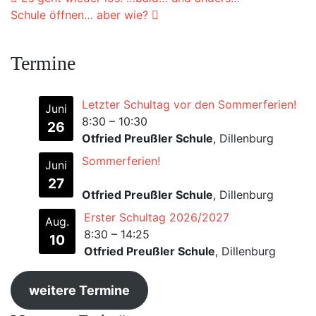
Beitrags-Navigation
Schule öffnen… aber wie?
Termine
Letzter Schultag vor den Sommerferien!
Juni
8:30
–
10:30
26
Otfried Preußler Schule
, Dillenburg
Sommerferien!
Juni
27
Otfried Preußler Schule
, Dillenburg
Erster Schultag 2026/2027
Aug.
8:30
–
14:25
10
Otfried Preußler Schule
, Dillenburg
weitere Termine