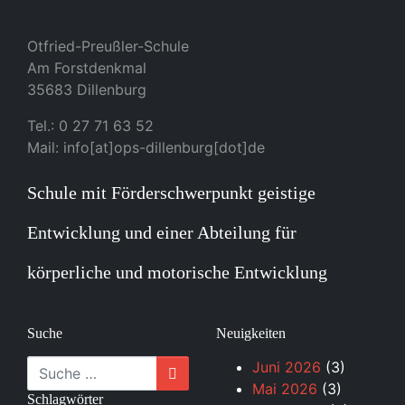
Otfried-Preußler-Schule
Am Forstdenkmal
35683 Dillenburg
Tel.: 0 27 71 63 52
Mail: info[at]ops-dillenburg[dot]de
Schule mit Förderschwerpunkt geistige
Entwicklung und einer Abteilung für
körperliche und motorische Entwicklung
Suche
Neuigkeiten
Suche
Juni 2026
(3)
Mai 2026
(3)
Schlagwörter