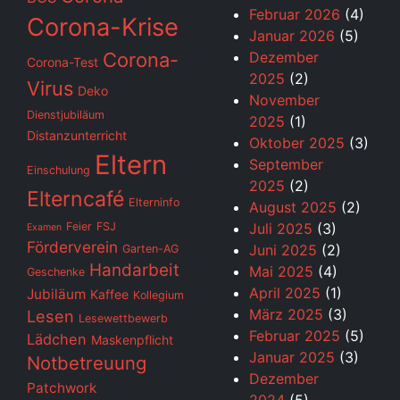
Februar 2026
(4)
Corona-Krise
Januar 2026
(5)
Corona-
Dezember
Corona-Test
2025
(2)
Virus
Deko
November
Dienstjubiläum
2025
(1)
Distanzunterricht
Oktober 2025
(3)
Eltern
September
Einschulung
2025
(2)
Elterncafé
Elterninfo
August 2025
(2)
Feier
FSJ
Juli 2025
(3)
Examen
Förderverein
Juni 2025
(2)
Garten-AG
Handarbeit
Mai 2025
(4)
Geschenke
April 2025
(1)
Jubiläum
Kaffee
Kollegium
März 2025
(3)
Lesen
Lesewettbewerb
Februar 2025
(5)
Lädchen
Maskenpflicht
Januar 2025
(3)
Notbetreuung
Dezember
Patchwork