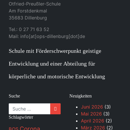
Otfried-Preußler-Schule
Am Forstdenkmal
35683 Dillenburg
Tel.: 0 27 71 63 52
Mail: info[at]ops-dillenburg[dot]de
Schule mit Förderschwerpunkt geistige
Entwicklung und einer Abteilung für
körperliche und motorische Entwicklung
Suche
Neuigkeiten
Suche
Juni 2026
(3)
Mai 2026
(3)
Schlagwörter
April 2026
(2)
März 2026
(2)
Corona
BOS