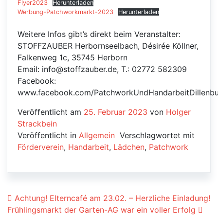
Flyer2023
Herunterladen
Werbung-Patchworkmarkt-2023
Herunterladen
Weitere Infos gibt’s direkt beim Veranstalter:
STOFFZAUBER Herbornseelbach, Désirée Köllner,
Falkenweg 1c, 35745 Herborn
Email: info@stoffzauber.de, T.: 02772 582309
Facebook:
www.facebook.com/PatchworkUndHandarbeitDillenb
Veröffentlicht am
25. Februar 2023
von
Holger
Strackbein
Veröffentlicht in
Allgemein
Verschlagwortet mit
Förderverein
,
Handarbeit
,
Lädchen
,
Patchwork
Beitrags-Navigation
Achtung! Elterncafé am 23.02. – Herzliche Einladung!
Frühlingsmarkt der Garten-AG war ein voller Erfolg