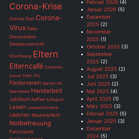
Februar 2026
(4)
Corona-Krise
Januar 2026
(5)
Corona-
Dezember
Corona-Test
2025
(2)
Virus
Deko
November
Dienstjubiläum
2025
(1)
Distanzunterricht
Oktober 2025
(3)
Eltern
September
Einschulung
2025
(2)
Elterncafé
Elterninfo
August 2025
(2)
Feier
FSJ
Juli 2025
(3)
Examen
Förderverein
Juni 2025
(2)
Garten-AG
Handarbeit
Mai 2025
(4)
Geschenke
April 2025
(1)
Jubiläum
Kaffee
Kollegium
März 2025
(3)
Lesen
Lesewettbewerb
Februar 2025
(5)
Lädchen
Maskenpflicht
Januar 2025
(3)
Notbetreuung
Dezember
Patchwork
2024
(5)