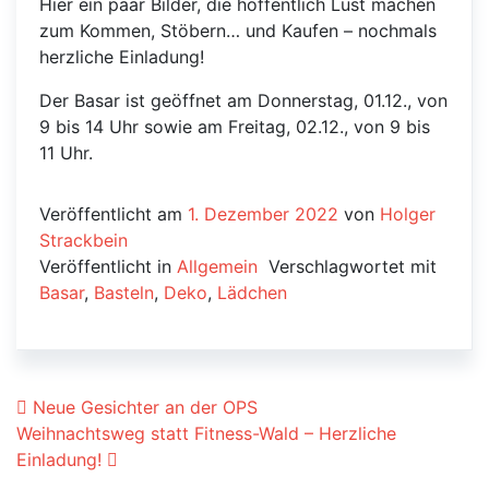
Hier ein paar Bilder, die hoffentlich Lust machen
zum Kommen, Stöbern… und Kaufen – nochmals
herzliche Einladung!
Der Basar ist geöffnet am Donnerstag, 01.12., von
9 bis 14 Uhr sowie am Freitag, 02.12., von 9 bis
11 Uhr.
Veröffentlicht am
1. Dezember 2022
von
Holger
Strackbein
Veröffentlicht in
Allgemein
Verschlagwortet mit
Basar
,
Basteln
,
Deko
,
Lädchen
Beitrags-Navigation
Neue Gesichter an der OPS
Weihnachtsweg statt Fitness-Wald – Herzliche
Einladung!