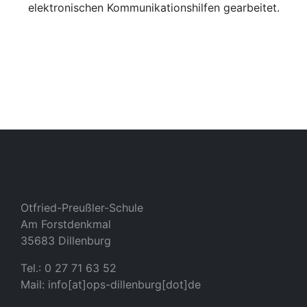
elektronischen Kommunikationshilfen gearbeitet.
Otfried-Preußler-Schule
Am Forstdenkmal
35683 Dillenburg
Tel.: 0 27 71 63 52
Mail: info[at]ops-dillenburg[dot]de