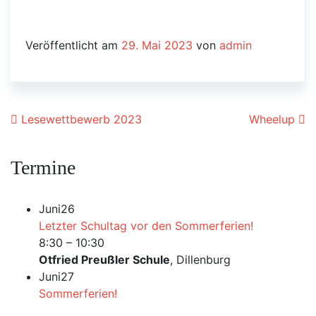
Veröffentlicht am
29. Mai 2023
von
admin
Beitrags-Navigation
Lesewettbewerb 2023
Wheelup
Termine
Juni
26
Letzter Schultag vor den Sommerferien!
8:30
–
10:30
Otfried Preußler Schule
, Dillenburg
Juni
27
Sommerferien!