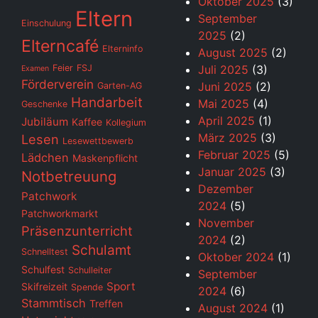
Oktober 2025
(3)
Eltern
September
Einschulung
2025
(2)
Elterncafé
Elterninfo
August 2025
(2)
Feier
FSJ
Juli 2025
(3)
Examen
Förderverein
Juni 2025
(2)
Garten-AG
Handarbeit
Mai 2025
(4)
Geschenke
April 2025
(1)
Jubiläum
Kaffee
Kollegium
März 2025
(3)
Lesen
Lesewettbewerb
Februar 2025
(5)
Lädchen
Maskenpflicht
Januar 2025
(3)
Notbetreuung
Dezember
Patchwork
2024
(5)
Patchworkmarkt
November
Präsenzunterricht
2024
(2)
Schulamt
Schnelltest
Oktober 2024
(1)
Schulfest
Schulleiter
September
Sport
Skifreizeit
Spende
2024
(6)
Stammtisch
Treffen
August 2024
(1)