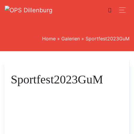
Home
»
Galerien
»
Sportfest2023GuM
Sportfest2023GuM