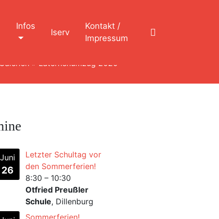
n
Infos
Kontakt /
Iserv
Impressum
Galerien
»
Laternenumzug 2020
mine
Letzter Schultag vor
Juni
den Sommerferien!
26
8:30
–
10:30
Otfried Preußler
Schule
, Dillenburg
Sommerferien!