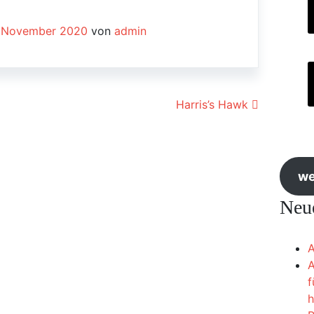
. November 2020
von
admin
ion
Harris’s Hawk
we
Neue
A
A
f
h