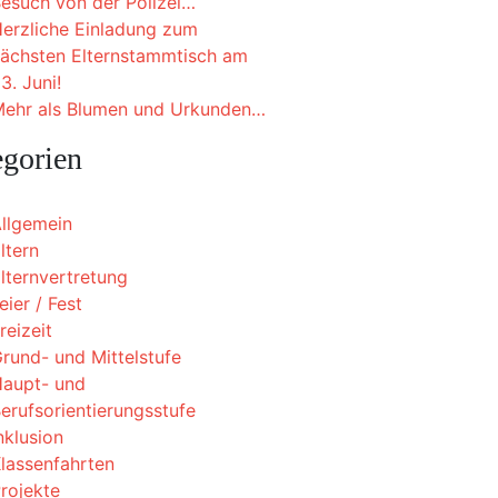
esuch von der Polizei…
erzliche Einladung zum
ächsten Elternstammtisch am
3. Juni!
ehr als Blumen und Urkunden…
egorien
llgemein
ltern
lternvertretung
eier / Fest
reizeit
rund- und Mittelstufe
aupt- und
erufsorientierungsstufe
nklusion
lassenfahrten
rojekte