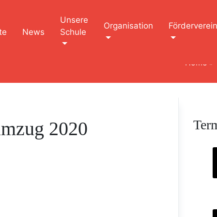
Unsere
Organisation
Förderverei
te
News
Schule
Home
»
Ter
umzug 2020