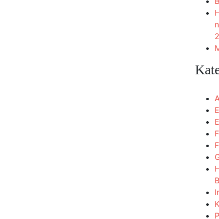
B
H
n
2
M
Kat
A
E
E
F
F
G
H
B
I
K
P