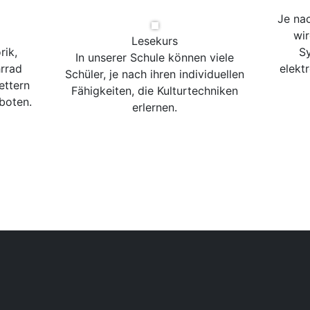
Je na
wir
Lesekurs
rik,
Sy
In unserer Schule können viele
rrad
elekt
Schüler, je nach ihren individuellen
ettern
Fähigkeiten, die Kulturtechniken
boten.
erlernen.