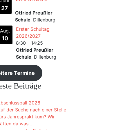
Juni
27
Otfried Preußler
Schule
, Dillenburg
Erster Schultag
Aug.
2026/2027
10
8:30
–
14:25
Otfried Preußler
Schule
, Dillenburg
itere Termine
ste Beiträge
bschlussball 2026
uf der Suche nach einer Stelle
ürs Jahrespraktikum? Wir
ätten da was…