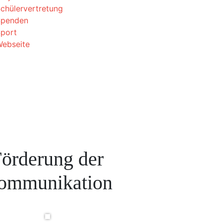
chülervertretung
Spenden
port
ebseite
örderung der
ommunikation