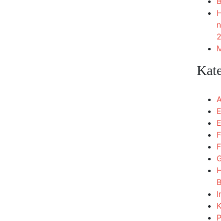
B
H
n
2
M
Kat
A
E
E
F
F
G
H
B
I
K
P