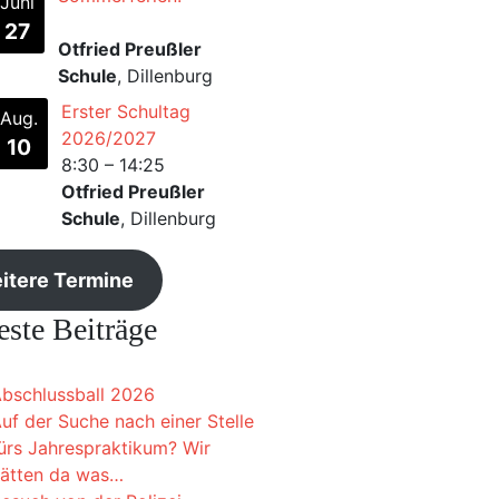
Juni
27
Otfried Preußler
Schule
, Dillenburg
Erster Schultag
Aug.
2026/2027
10
8:30
–
14:25
Otfried Preußler
Schule
, Dillenburg
itere Termine
ste Beiträge
bschlussball 2026
uf der Suche nach einer Stelle
ürs Jahrespraktikum? Wir
ätten da was…