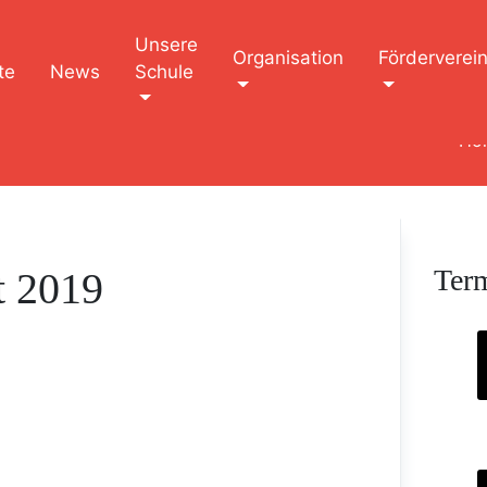
Unsere
Organisation
Förderverei
te
News
Schule
Ho
Ter
t 2019