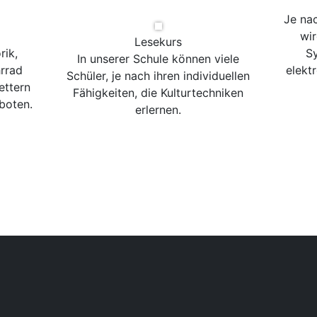
Je na
wir
Lesekurs
rik,
Sy
In unserer Schule können viele
rrad
elekt
Schüler, je nach ihren individuellen
ettern
Fähigkeiten, die Kulturtechniken
boten.
erlernen.