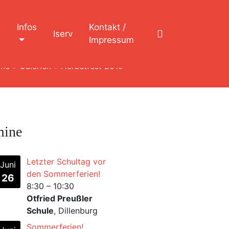
n
Infos
Kontakt /
Iserv
Impressum
me
»
Galerien
»
Herbstfest 2019
mine
Letzter Schultag vor
Juni
den Sommerferien!
26
8:30
–
10:30
Otfried Preußler
Schule
, Dillenburg
Sommerferien!