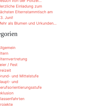
esuch von der Polizei…
erzliche Einladung zum
ächsten Elternstammtisch am
3. Juni!
ehr als Blumen und Urkunden…
egorien
llgemein
ltern
lternvertretung
eier / Fest
reizeit
rund- und Mittelstufe
aupt- und
erufsorientierungsstufe
nklusion
lassenfahrten
rojekte