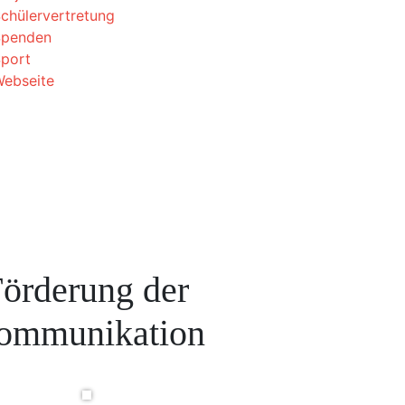
chülervertretung
Spenden
port
ebseite
örderung der
ommunikation