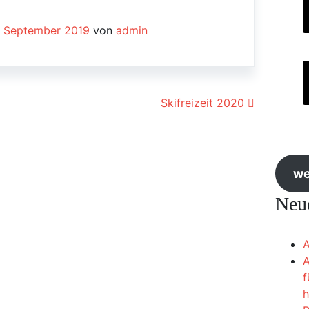
. September 2019
von
admin
ion
Skifreizeit 2020
we
Neue
A
A
f
h