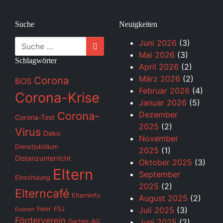
Suche
Neuigkeiten
Suche
Juni 2026
(3)
Mai 2026
(3)
Schlagwörter
April 2026
(2)
März 2026
(2)
Corona
BOS
Februar 2026
(4)
Corona-Krise
Januar 2026
(5)
Corona-
Dezember
Corona-Test
2025
(2)
Virus
Deko
November
Dienstjubiläum
2025
(1)
Distanzunterricht
Oktober 2025
(3)
Eltern
September
Einschulung
2025
(2)
Elterncafé
Elterninfo
August 2025
(2)
Feier
FSJ
Juli 2025
(3)
Examen
Förderverein
Juni 2025
(2)
Garten-AG