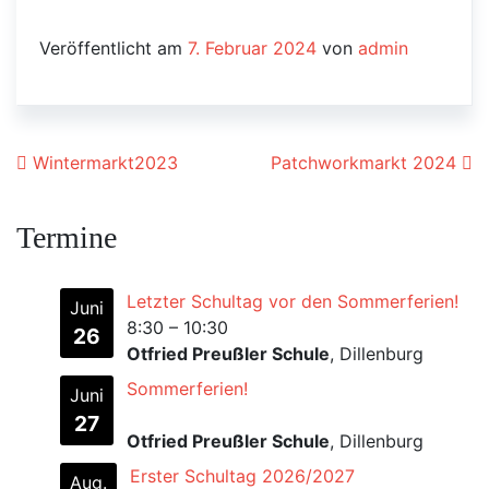
Veröffentlicht am
7. Februar 2024
von
admin
Beitrags-Navigation
Wintermarkt2023
Patchworkmarkt 2024
Termine
Letzter Schultag vor den Sommerferien!
Juni
8:30
–
10:30
26
Otfried Preußler Schule
, Dillenburg
Sommerferien!
Juni
27
Otfried Preußler Schule
, Dillenburg
Erster Schultag 2026/2027
Aug.