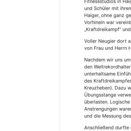
Fitnessstudios in Hai
und Schüler mit ihre
Haiger, ohne ganz ge
Vorhinein war verein
„Kraftdreikampf“ und
Voller Neugier dort
von Frau und Herrn 
Nachdem wir uns um
den Weltrekordhalter
unterhaltsame Einfüh
des Kraftdreikampfe
Kreuzheben). Dazu wu
Übungsstange verwen
überlasten. Logische
Anstrengungen waren
und die Messung de
Anschließend durfte