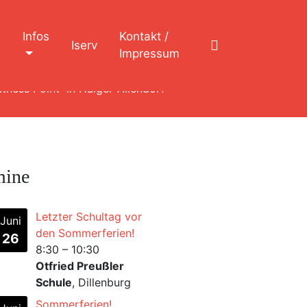
n
Infos
Kontakt /
Iserv
Impressum
tness Point“ in Haiger-Allendorf
mine
Letzter Schultag vor
Juni
den Sommerferien!
26
8:30
–
10:30
Otfried Preußler
Schule
, Dillenburg
Sommerferien!