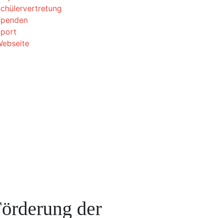
chülervertretung
Spenden
port
ebseite
örderung der