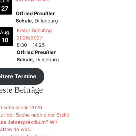
Juni
27
Otfried Preußler
Schule
, Dillenburg
Erster Schultag
Aug.
2026/2027
10
8:30
–
14:25
Otfried Preußler
Schule
, Dillenburg
itere Termine
ste Beiträge
bschlussball 2026
uf der Suche nach einer Stelle
ürs Jahrespraktikum? Wir
ätten da was…