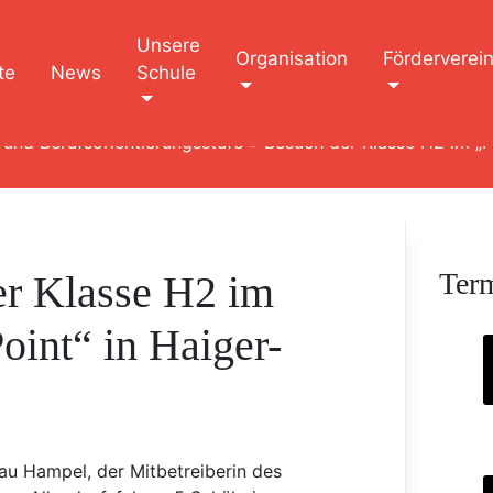
Unsere
Organisation
Förderverei
te
News
Schule
 und Berufsorientierungsstufe
»
Besuch der Klasse H2 im „Fi
Ter
er Klasse H2 im
oint“ in Haiger-
au Hampel, der Mitbetreiberin des