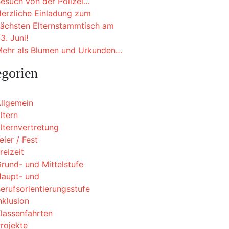
esuch von der Polizei…
erzliche Einladung zum
ächsten Elternstammtisch am
3. Juni!
ehr als Blumen und Urkunden…
egorien
llgemein
ltern
lternvertretung
eier / Fest
reizeit
rund- und Mittelstufe
aupt- und
erufsorientierungsstufe
nklusion
lassenfahrten
rojekte