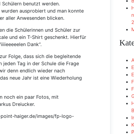
B
 Schülern benutzt werden.
H
 wurden ausprobiert und man konnte
n
ter aller Anwesenden blicken.
2
M
n die Schülerinnen und Schüler zur
ale und ein T-Shirt geschenkt. Hierfür
Kat
iiiieeeeelen Dank“.
zur Folge, dass sich die begleitende
A
n jeden Tag in der Schule die Frage
E
wir denn endlich wieder nach
E
 das neue Jahr ist eine Wiederholung
F
F
G
 noch ein paar Fotos, mit
H
arkus Dreiucker.
B
I
K
P