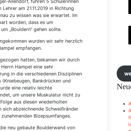
ger-Allendorf, fuhren 5 Schülerinnen
m Lehrer am 21.11.2019 in Richtung
nau zu wissen was sie erwartet. Im
bart worden, dass es um
 um „Bouldern“ gehen sollte.
 angekommen wurden wir sehr herzlich
Hampel empfangen.
gezogen hatten, bekamen wir durch
 Herrn Hampel eine sehr
we
rung in die verschiedenen Disziplinen
s (Kniebeugen, Bankdrücken und
Neue
rde eine relativ leichte
det, um unsere Muskulatur nicht zu
 Folge aus diesen wiederholten
A
 sich abzeichnende Schweißränder
A
s zunehmenden Bizepsumfanges.
f
h
 die neu gebaute Boulderwand von