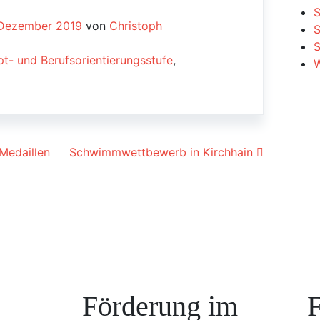
S
 Dezember 2019
von
Christoph
S
t- und Berufsorientierungsstufe
,
W
ion
edaillen
Schwimmwettbewerb in Kirchhain
Förderung im
F