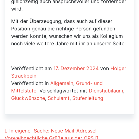
gleichzeitig auch anspruchsvoller und fordernder
wird.
Mit der Überzeugung, dass auch auf dieser
Position genau die richtige Person gefunden
werden konnte, wünschen wir uns als Kollegium
noch viele weitere Jahre mit ihr an unserer Seite!
Veröffentlicht am
17. Dezember 2024
von
Holger
Strackbein
Veröffentlicht in
Allgemein
,
Grund- und
Mittelstufe
Verschlagwortet mit
Dienstjubiläum
,
Glückwünsche
,
Schulamt
,
Stufenleitung
Beitrags-Navigation
In eigener Sache: Neue Mail-Adresse!
Vorweihnachtliche Grüße aus der OPS