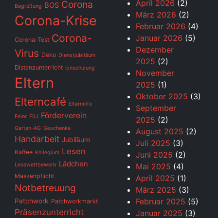
April 2026
(2)
Corona
BOS
Begrüßung
März 2026
(2)
Corona-Krise
Februar 2026
(4)
Corona-
Januar 2026
(5)
Corona-Test
Dezember
Virus
Deko
Dienstjubiläum
2025
(2)
Distanzunterricht
Einschulung
November
Eltern
2025
(1)
Oktober 2025
(3)
Elterncafé
Elterninfo
September
Förderverein
Feier
FSJ
2025
(2)
Garten-AG
Geschenke
August 2025
(2)
Handarbeit
Jubiläum
Juli 2025
(3)
Lesen
Kaffee
Kollegium
Juni 2025
(2)
Lädchen
Lesewettbewerb
Mai 2025
(4)
Maskenpflicht
April 2025
(1)
Notbetreuung
März 2025
(3)
Februar 2025
(5)
Patchwork
Patchworkmarkt
Präsenzunterricht
Januar 2025
(3)