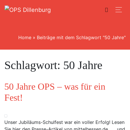
Home
»
Beiträge mit dem Schlagwort "50 Jahre"
Schlagwort:
50 Jahre
50 Jahre OPS – was für ein
Fest!
Unser Jubiläums-Schulfest war ein voller Erfolg! Lesen
Sie hier den Presse-Artikel von mittelhessen.de… …und