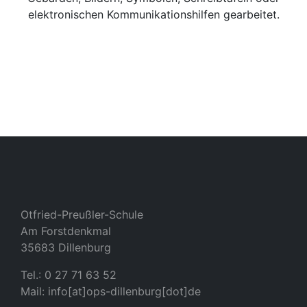
elektronischen Kommunikationshilfen gearbeitet.
Otfried-Preußler-Schule
Am Forstdenkmal
35683 Dillenburg
Tel.: 0 27 71 63 52
Mail: info[at]ops-dillenburg[dot]de