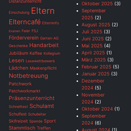
Distanzunterricht
Oktober 2025
(3)
Eltern
September
Einschulung
2025
(2)
Elterncafé
Elterninfo
August 2025
(2)
Feier
FSJ
Juli 2025
(3)
Examen
Förderverein
Juni 2025
(2)
Garten-AG
Handarbeit
Mai 2025
(4)
Geschenke
April 2025
(1)
Jubiläum
Kaffee
Kollegium
März 2025
(3)
Lesen
Lesewettbewerb
Februar 2025
(5)
Lädchen
Maskenpflicht
Januar 2025
(3)
Notbetreuung
Dezember
Patchwork
2024
(5)
Patchworkmarkt
November
Präsenzunterricht
2024
(2)
Schulamt
Schnelltest
Oktober 2024
(1)
Schulfest
Schulleiter
September
Sport
Skifreizeit
Spende
2024
(6)
Stammtisch
Treffen
August 2024
(1)