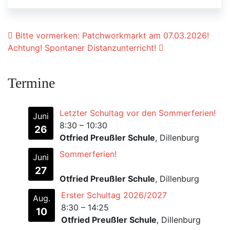
Beitrags-Navigation
Bitte vormerken: Patchworkmarkt am 07.03.2026!
Achtung! Spontaner Distanzunterricht!
Termine
Letzter Schultag vor den Sommerferien!
Juni
8:30
–
10:30
26
Otfried Preußler Schule
, Dillenburg
Sommerferien!
Juni
27
Otfried Preußler Schule
, Dillenburg
Erster Schultag 2026/2027
Aug.
8:30
–
14:25
10
Otfried Preußler Schule
, Dillenburg